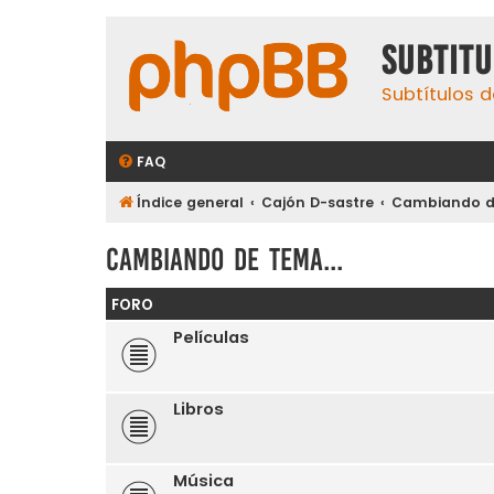
subtit
Subtítulos d
FAQ
Índice general
Cajón D-sastre
Cambiando de
Cambiando de tema...
FORO
Películas
Libros
Música