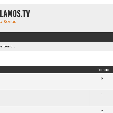
ulamos.tv
e Series
 tema...
Temas
5
1
2