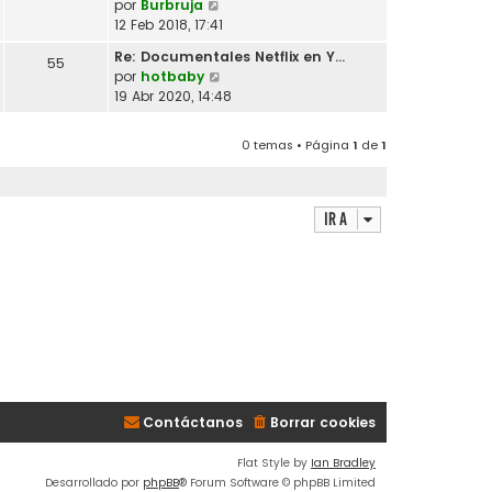
V
por
Burbruja
l
o
e
12 Feb 2018, 17:41
t
m
r
i
Re: Documentales Netflix en Y…
e
55
ú
m
V
por
hotbaby
n
l
o
e
19 Abr 2020, 14:48
s
t
m
r
a
i
e
ú
j
m
0 temas • Página
1
de
1
n
l
e
o
s
t
m
a
i
e
j
m
Ir a
n
e
o
s
m
a
e
j
n
e
s
a
j
e
Contáctanos
Borrar cookies
Flat Style by
Ian Bradley
Desarrollado por
phpBB
® Forum Software © phpBB Limited