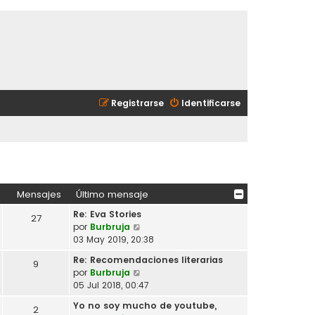
Registrarse
Identificarse
Mensajes
Último mensaje
Re: Eva Stories
27
V
por
Burbruja
e
03 May 2019, 20:38
r
Re: Recomendaciones literarias
9
ú
V
por
Burbruja
l
e
05 Jul 2018, 00:47
t
r
i
Yo no soy mucho de youtube,
2
ú
m