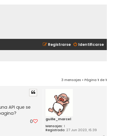
Registrarse
Identificarse
3 mensajes • Página
1
de
1
una API que se
 pagina?
guille_marcel
0
Mensajes:
1
Registrado:
27 Jun 2023, 15:39