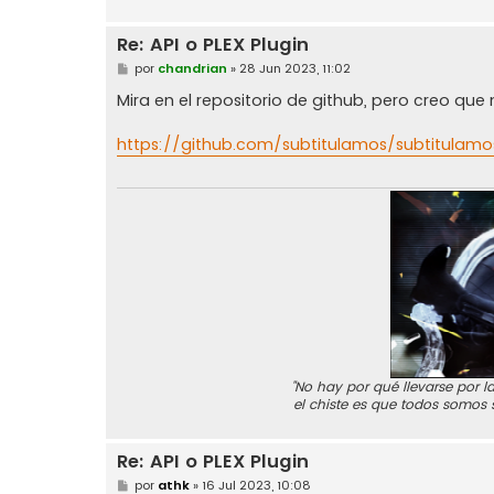
Re: API o PLEX Plugin
M
por
chandrian
»
28 Jun 2023, 11:02
e
n
Mira en el repositorio de github, pero creo qu
s
a
j
https://github.com/subtitulamos/subtitulamo
e
"No hay por qué llevarse por la
el chiste es que todos somos 
Re: API o PLEX Plugin
M
por
athk
»
16 Jul 2023, 10:08