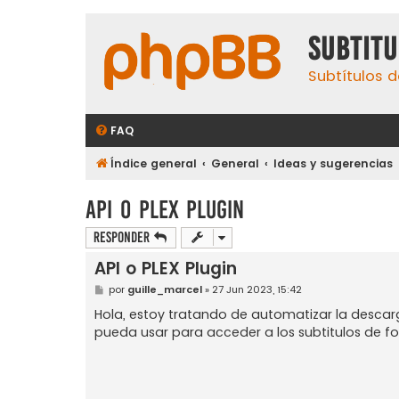
subtit
Subtítulos d
FAQ
Índice general
General
Ideas y sugerencias
API o PLEX Plugin
Responder
API o PLEX Plugin
M
por
guille_marcel
»
27 Jun 2023, 15:42
e
n
Hola, estoy tratando de automatizar la descarg
s
pueda usar para acceder a los subtitulos de 
a
j
e