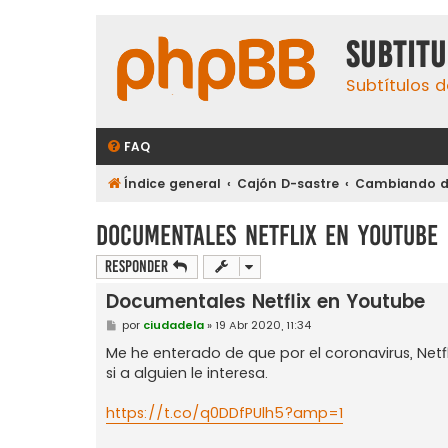
subtit
Subtítulos d
FAQ
Índice general
Cajón D-sastre
Cambiando de
Documentales Netflix en Youtube
Responder
Documentales Netflix en Youtube
M
por
ciudadela
»
19 Abr 2020, 11:34
e
n
Me he enterado de que por el coronavirus, Net
s
si a alguien le interesa.
a
j
e
https://t.co/q0DDfPUlh5?amp=1