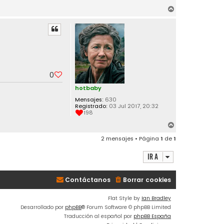
A
r
r
i
b
a
0
hotbaby
Mensajes:
630
Registrado:
03 Jul 2017, 20:32
198
A
r
2 mensajes • Página
1
de
1
r
i
Ir a
b
a
Contáctanos
Borrar cookies
Flat Style by
Ian Bradley
Desarrollado por
phpBB
® Forum Software © phpBB Limited
Traducción al español por
phpBB España