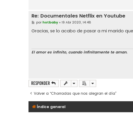
Re: Documentales Netflix en Youtube
M
por
hotbaby
»
19 Abr 2020, 14:48
e
n
Gracias, se lo acabo de pasar a mi marido qu
s
a
j
e
El amor es infinito, cuando infinitamente te aman.
Responder
Volver a “Chorradas que nos alegran el día”
Índice general