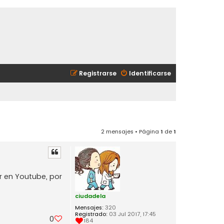
Registrarse
Identificarse
2 mensajes • Página
1
de
1
r en Youtube, por
ciudadela
Mensajes:
320
Registrado:
03 Jul 2017, 17:45
0
184