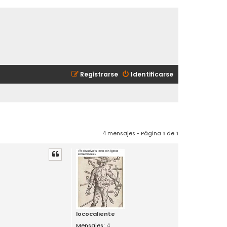
Registrarse
Identificarse
4 mensajes • Página
1
de
1
lococaliente
Mensajes:
4