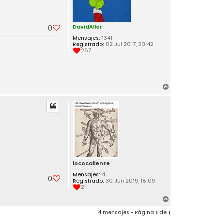
d
a
r
a
c
DavidAller
0
_
n
Mensajes:
1341
e
Registrado:
02 Jul 2017, 20:42
g
267
r
e
A
r
r
i
b
a
lococaliente
Mensajes:
4
0
Registrado:
30 Jun 2019, 18:09
2
A
r
4 mensajes • Página
1
de
1
r