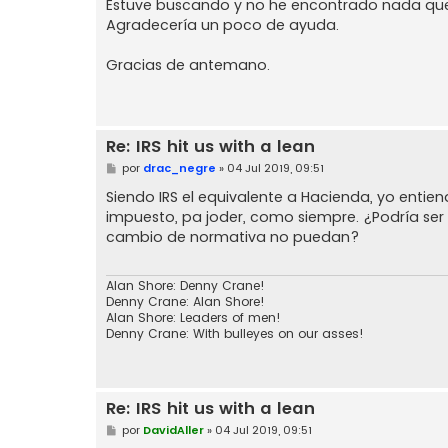
Estuve buscando y no he encontrado nada que m
Agradecería un poco de ayuda.
Gracias de antemano.
Re: IRS hit us with a lean
M
por
drac_negre
»
04 Jul 2019, 09:51
e
n
Siendo IRS el equivalente a Hacienda, yo enti
s
impuesto, pa joder, como siempre. ¿Podría se
a
j
cambio de normativa no puedan?
e
Alan Shore: Denny Crane!
Denny Crane: Alan Shore!
Alan Shore: Leaders of men!
Denny Crane: With bulleyes on our asses!
Re: IRS hit us with a lean
M
por
DavidAller
»
04 Jul 2019, 09:51
e