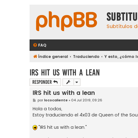
subtit
Subtítulos d
FAQ
Índice general
Traduciendo
Y esto, ¿cómo l
IRS hit us with a lean
Responder
IRS hit us with a lean
M
por
lococaliente
»
04 Jul 2019, 09:26
e
n
Hola a todos,
s
Estoy traduciendo el 4x03 de Queen of the Sou
a
j
e
"IRS hit us with a lean."