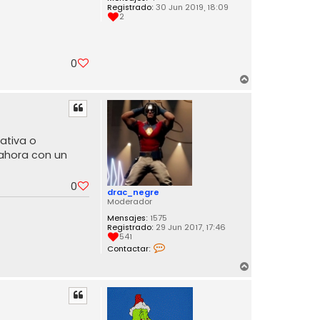
Registrado:
30 Jun 2019, 18:09
2
0
A
r
r
i
b
ativa o
a
 ahora con un
0
drac_negre
Moderador
Mensajes:
1575
Registrado:
29 Jun 2017, 17:46
541
C
Contactar:
o
n
A
t
r
a
c
r
t
i
a
b
r