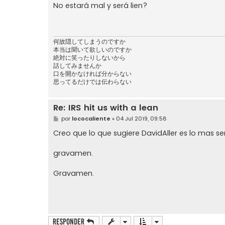
n
No estará mal y será lien?
s
a
j
e
何故隠してしまうのですか
本当は聞いて欲しいのですか
絶対に笑ったりしないから
話してみませんか
口を開かなければ分からない
思ってるだけでは伝わらない
Re: IRS hit us with a lean
M
por
lococaliente
»
04 Jul 2019, 09:58
e
n
Creo que lo que sugiere DavidAller es lo mas se
s
a
j
gravamen.
e
Gravamen.
Responder