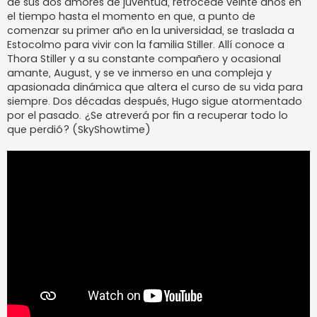
de sus dos amores de juventud, retrocede veinte años en
el tiempo hasta el momento en que, a punto de
comenzar su primer año en la universidad, se traslada a
Estocolmo para vivir con la familia Stiller. Allí conoce a
Thora Stiller y a su constante compañero y ocasional
amante, August, y se ve inmerso en una compleja y
apasionada dinámica que altera el curso de su vida para
siempre. Dos décadas después, Hugo sigue atormentado
por el pasado. ¿Se atreverá por fin a recuperar todo lo
que perdió? (SkyShowtime)