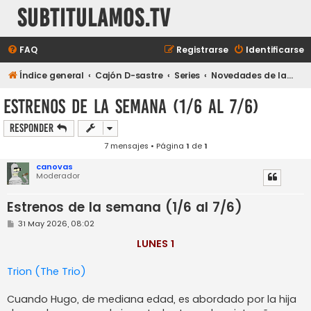
subtitulamos.tv
FAQ
Registrarse
Identificarse
Índice general
Cajón D-sastre
Series
Novedades de la semana
Estrenos de la semana (1/6 al 7/6)
Responder
7 mensajes • Página
1
de
1
canovas
Moderador
Estrenos de la semana (1/6 al 7/6)
M
31 May 2026, 08:02
e
n
LUNES 1
s
a
j
Trion (The Trio)
e
Cuando Hugo, de mediana edad, es abordado por la hija