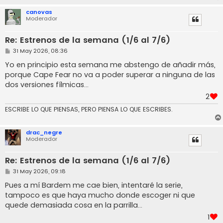
canovas
Moderador
Re: Estrenos de la semana (1/6 al 7/6)
M
31 May 2026, 08:36
e
n
Yo en principio esta semana me abstengo de añadir más,
s
porque Cape Fear no va a poder superar a ninguna de las
a
j
dos versiones fílmicas...
e
2
ESCRIBE LO QUE PIENSAS, PERO PIENSA LO QUE ESCRIBES.
drac_negre
Moderador
Re: Estrenos de la semana (1/6 al 7/6)
M
31 May 2026, 09:18
e
n
Pues a mí Bardem me cae bien, intentaré la serie,
s
tampoco es que haya mucho donde escoger ni que
a
j
quede demasiada cosa en la parrilla...
e
1