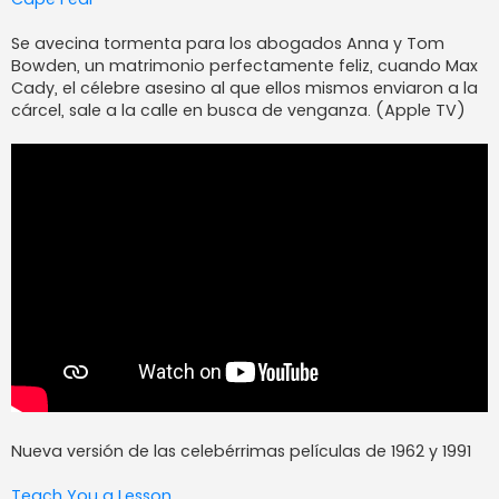
Se avecina tormenta para los abogados Anna y Tom
Bowden, un matrimonio perfectamente feliz, cuando Max
Cady, el célebre asesino al que ellos mismos enviaron a la
cárcel, sale a la calle en busca de venganza. (Apple TV)
Nueva versión de las celebérrimas películas de 1962 y 1991
Teach You a Lesson