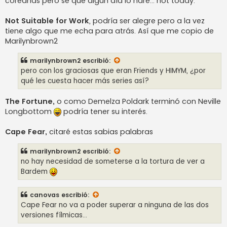
coreanas pero sé que algún día lo haré... not today.
Not Suitable for Work
, podría ser alegre pero a la vez
tiene algo que me echa para atrás. Así que me copio de
Marilynbrown2
marilynbrown2
escribió:
pero con los graciosas que eran Friends y HIMYM, ¿por
qué les cuesta hacer más series así?
The Fortune,
o como Demelza Poldark terminó con Neville
Longbottom
podría tener su interés.
Cape Fear,
citaré estas sabias palabras
marilynbrown2
escribió:
no hay necesidad de someterse a la tortura de ver a
Bardem
canovas
escribió:
Cape Fear no va a poder superar a ninguna de las dos
versiones fílmicas...