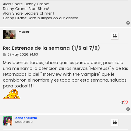
Alan Shore: Denny Crane!
Denny Crane: Alan Shore!
Alan Shore: Leaders of men!
Denny Crane: With bulleyes on our asses!
Maser
Re: Estrenos de la semana (1/6 al 7/6)
M
31 May 2026, 14:53
e
n
Muy buenas tardes, ahora que les puedo decir, pues solo
s
una me llamo la atención de las nuevas "Morfeusz" y de las
a
j
retornadas la del " Interview with the Vampire" que le
e
cambiaron el nombre y es todo por esta semana, saludos
para todos!!!!
0
carochristie
Moderador