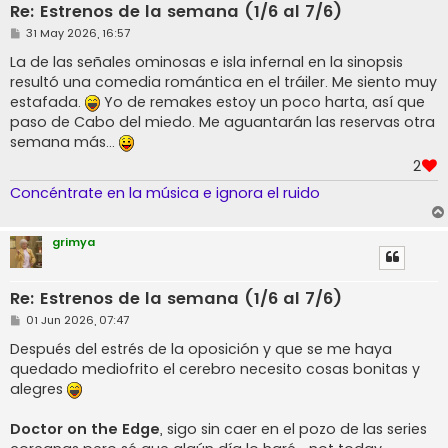
Re: Estrenos de la semana (1/6 al 7/6)
M
31 May 2026, 16:57
e
n
La de las señales ominosas e isla infernal en la sinopsis
s
resultó una comedia romántica en el tráiler. Me siento muy
a
j
estafada.
Yo de remakes estoy un poco harta, así que
e
paso de Cabo del miedo. Me aguantarán las reservas otra
semana más...
2
Concéntrate en la música e ignora el ruido
grimya
Re: Estrenos de la semana (1/6 al 7/6)
M
01 Jun 2026, 07:47
e
n
Después del estrés de la oposición y que se me haya
s
quedado mediofrito el cerebro necesito cosas bonitas y
a
j
alegres
e
Doctor on the Edge
, sigo sin caer en el pozo de las series