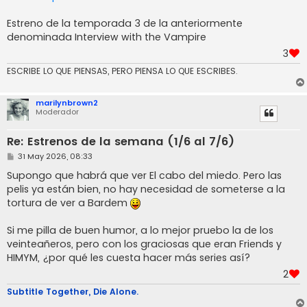
Estreno de la temporada 3 de la anteriormente
denominada Interview with the Vampire
3
ESCRIBE LO QUE PIENSAS, PERO PIENSA LO QUE ESCRIBES.
marilynbrown2
Moderador
Re: Estrenos de la semana (1/6 al 7/6)
M
31 May 2026, 08:33
e
n
Supongo que habrá que ver El cabo del miedo. Pero las
s
pelis ya están bien, no hay necesidad de someterse a la
a
j
tortura de ver a Bardem
e
Si me pilla de buen humor, a lo mejor pruebo la de los
veinteañeros, pero con los graciosas que eran Friends y
HIMYM, ¿por qué les cuesta hacer más series así?
2
Subtitle Together, Die Alone.