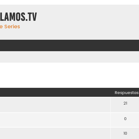
ulamos.tv
e Series
Respuestas
21
0
10