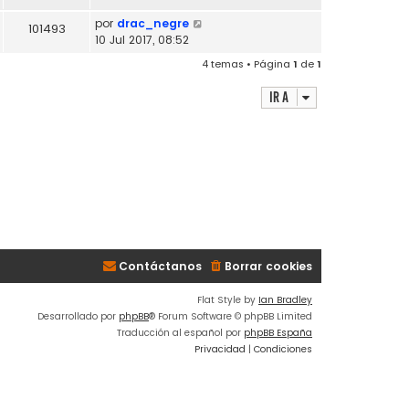
por
drac_negre
101493
10 Jul 2017, 08:52
4 temas • Página
1
de
1
Ir a
Contáctanos
Borrar cookies
Flat Style by
Ian Bradley
Desarrollado por
phpBB
® Forum Software © phpBB Limited
Traducción al español por
phpBB España
Privacidad
|
Condiciones