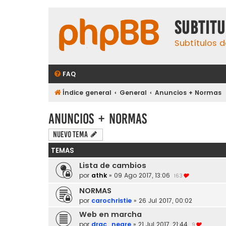
subtit
Subtítulos d
FAQ
Índice general
General
Anuncios + Normas
Anuncios + Normas
Nuevo Tema
TEMAS
Lista de cambios
por
athk
»
09 Ago 2017, 13:06
163
NORMAS
por
carochristie
»
26 Jul 2017, 00:02
Web en marcha
por
drac_negre
»
21 Jul 2017, 21:44
9