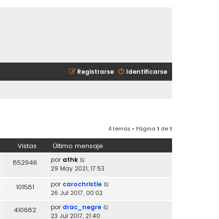
Registrarse
Identificarse
4 temas • Página
1
de
1
Vistas
Último mensaje
por
athk
852946
29 May 2021, 17:53
por
carochristie
101581
26 Jul 2017, 00:02
por
drac_negre
410682
23 Jul 2017, 21:40