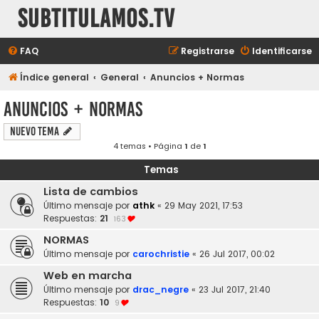
subtitulamos.tv
FAQ
Registrarse
Identificarse
Índice general
General
Anuncios + Normas
Anuncios + Normas
Nuevo Tema
4 temas • Página
1
de
1
Temas
Lista de cambios
Último mensaje por
athk
«
29 May 2021, 17:53
Respuestas:
21
163
NORMAS
Último mensaje por
carochristie
«
26 Jul 2017, 00:02
Web en marcha
Último mensaje por
drac_negre
«
23 Jul 2017, 21:40
Respuestas:
10
9