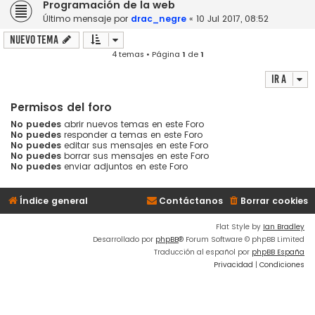
Programación de la web
Último mensaje por
drac_negre
«
10 Jul 2017, 08:52
Nuevo Tema
4 temas • Página
1
de
1
Ir a
Permisos del foro
No puedes
abrir nuevos temas en este Foro
No puedes
responder a temas en este Foro
No puedes
editar sus mensajes en este Foro
No puedes
borrar sus mensajes en este Foro
No puedes
enviar adjuntos en este Foro
Índice general
Contáctanos
Borrar cookies
Flat Style by
Ian Bradley
Desarrollado por
phpBB
® Forum Software © phpBB Limited
Traducción al español por
phpBB España
Privacidad
|
Condiciones