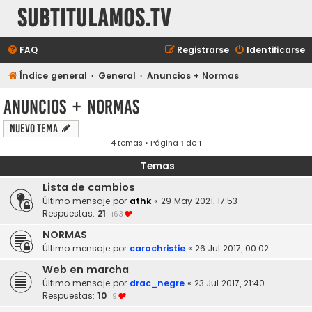
subtitulamos.tv
FAQ
Registrarse
Identificarse
Índice general
General
Anuncios + Normas
Anuncios + Normas
Nuevo Tema
4 temas • Página
1
de
1
Temas
Lista de cambios
Último mensaje por
athk
«
29 May 2021, 17:53
Respuestas:
21
163
NORMAS
Último mensaje por
carochristie
«
26 Jul 2017, 00:02
Web en marcha
Último mensaje por
drac_negre
«
23 Jul 2017, 21:40
Respuestas:
10
9