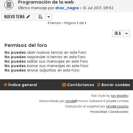
Programación de la web
Último mensaje por
drac_negre
«
10 Jul 2017, 08:52
Nuevo Tema
4 temas • Página
1
de
1
Ir a
Permisos del foro
No puedes
abrir nuevos temas en este Foro
No puedes
responder a temas en este Foro
No puedes
editar sus mensajes en este Foro
No puedes
borrar sus mensajes en este Foro
No puedes
enviar adjuntos en este Foro
Índice general
Contáctanos
Borrar cookies
Flat Style by
Ian Bradley
Desarrollado por
phpBB
® Forum Software © phpBB Limited
Traducción al español por
phpBB España
Privacidad
|
Condiciones