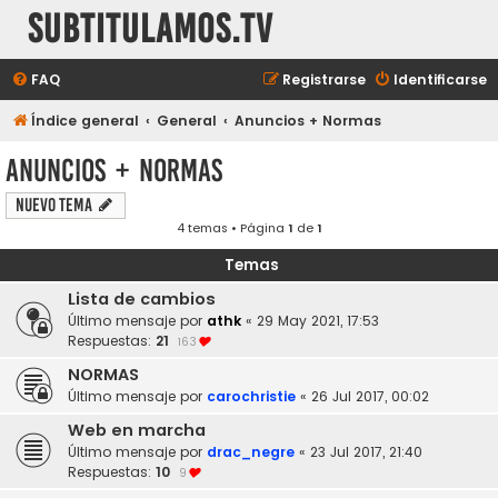
subtitulamos.tv
FAQ
Registrarse
Identificarse
Índice general
General
Anuncios + Normas
Anuncios + Normas
Nuevo Tema
4 temas • Página
1
de
1
Temas
Lista de cambios
Último mensaje por
athk
«
29 May 2021, 17:53
Respuestas:
21
163
NORMAS
Último mensaje por
carochristie
«
26 Jul 2017, 00:02
Web en marcha
Último mensaje por
drac_negre
«
23 Jul 2017, 21:40
Respuestas:
10
9