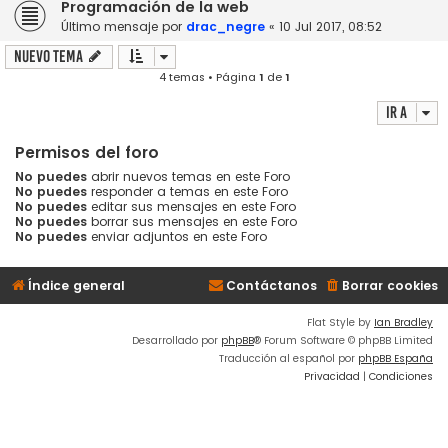
Programación de la web
Último mensaje por
drac_negre
«
10 Jul 2017, 08:52
Nuevo Tema
4 temas • Página
1
de
1
Ir a
Permisos del foro
No puedes
abrir nuevos temas en este Foro
No puedes
responder a temas en este Foro
No puedes
editar sus mensajes en este Foro
No puedes
borrar sus mensajes en este Foro
No puedes
enviar adjuntos en este Foro
Índice general
Contáctanos
Borrar cookies
Flat Style by
Ian Bradley
Desarrollado por
phpBB
® Forum Software © phpBB Limited
Traducción al español por
phpBB España
Privacidad
|
Condiciones