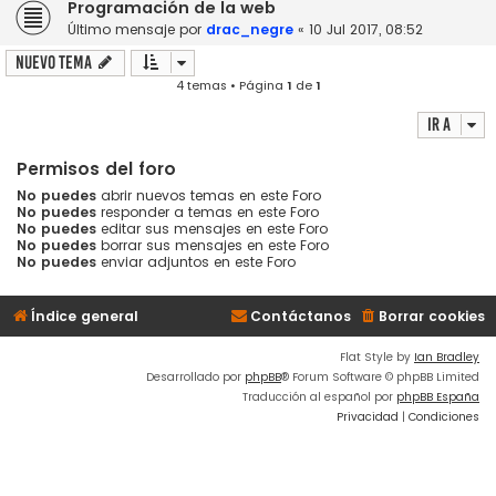
Programación de la web
Último mensaje por
drac_negre
«
10 Jul 2017, 08:52
Nuevo Tema
4 temas • Página
1
de
1
Ir a
Permisos del foro
No puedes
abrir nuevos temas en este Foro
No puedes
responder a temas en este Foro
No puedes
editar sus mensajes en este Foro
No puedes
borrar sus mensajes en este Foro
No puedes
enviar adjuntos en este Foro
Índice general
Contáctanos
Borrar cookies
Flat Style by
Ian Bradley
Desarrollado por
phpBB
® Forum Software © phpBB Limited
Traducción al español por
phpBB España
Privacidad
|
Condiciones