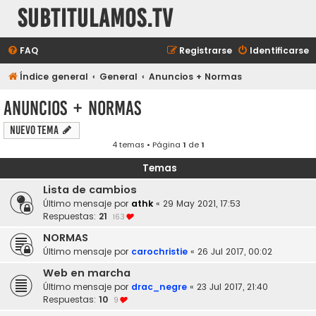
subtitulamos.tv
FAQ
Registrarse
Identificarse
Índice general
General
Anuncios + Normas
Anuncios + Normas
Nuevo Tema
4 temas • Página
1
de
1
Temas
Lista de cambios
Último mensaje por
athk
«
29 May 2021, 17:53
Respuestas:
21
163
NORMAS
Último mensaje por
carochristie
«
26 Jul 2017, 00:02
Web en marcha
Último mensaje por
drac_negre
«
23 Jul 2017, 21:40
Respuestas:
10
9