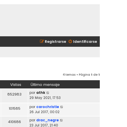
Registrarse
Identificarse
4 temas • Página
1
de
1
Vistas
Último mensaje
por
athk
852983
29 May 2021, 17:53
por
carochristie
101585
26 Jul 2017, 00:02
por
drac_negre
410686
23 Jul 2017, 21:40