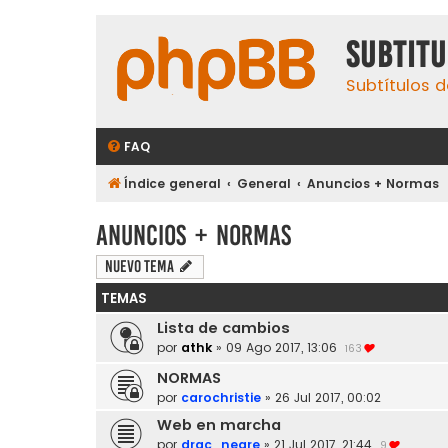
subtit
Subtítulos d
FAQ
Índice general
General
Anuncios + Normas
Anuncios + Normas
Nuevo Tema
TEMAS
Lista de cambios
por
athk
»
09 Ago 2017, 13:06
163
NORMAS
por
carochristie
»
26 Jul 2017, 00:02
Web en marcha
por
drac_negre
»
21 Jul 2017, 21:44
9