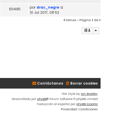
por
drac_negre
101495
10 Jul 2017, 08:52
4 temas • Página
1
de
1
Ir a
Contáctanos
Borrar cookies
Flat Style by
Ian Bradley
Desarrollado por
phpBB
® Forum Software © phpBB Limited
Traducción al español por
phpBB España
Privacidad
|
Condiciones