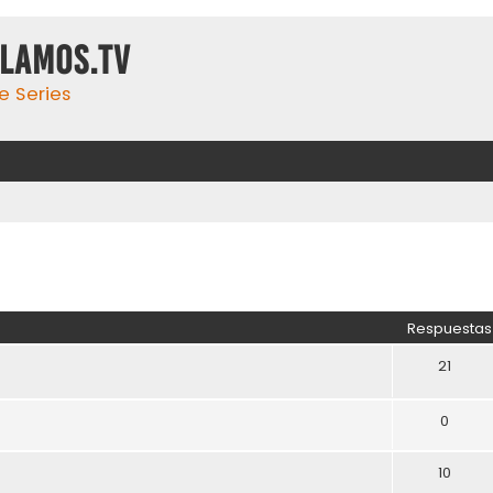
ulamos.tv
e Series
Respuestas
21
0
10