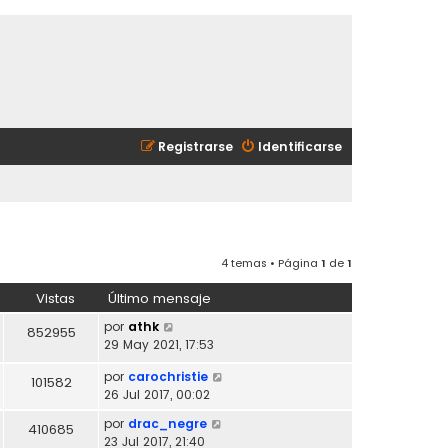
Registrarse
Identificarse
4 temas • Página
1
de
1
Vistas
Último mensaje
por
athk
852955
29 May 2021, 17:53
por
carochristie
101582
26 Jul 2017, 00:02
por
drac_negre
410685
23 Jul 2017, 21:40