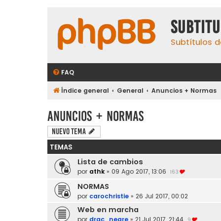
subtit
Subtítulos d
FAQ
Índice general
General
Anuncios + Normas
Anuncios + Normas
Nuevo Tema
TEMAS
Lista de cambios
por
athk
»
09 Ago 2017, 13:06
163
NORMAS
por
carochristie
»
26 Jul 2017, 00:02
Web en marcha
por
drac_negre
»
21 Jul 2017, 21:44
9