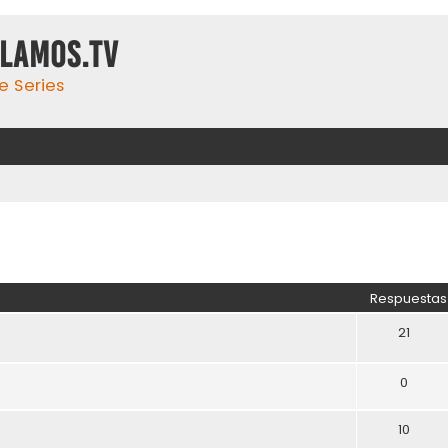
ulamos.tv
e Series
Respuestas
21
0
10