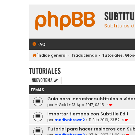
subtit
Subtítulos d
FAQ
Índice general
Traduciendo
Tutoriales, Glos
Tutoriales
Nuevo Tema
TEMAS
Guía para incrustar subtítulos a víde
por
MrGold
»
13 Ago 2017, 03:15
3
Importar tiempos con Subtitle Edit
por
marilynbrown2
»
11 Feb 2019, 23:52
9
Tutorial para hacer resincros con Subt
por
marilynbrown2
»
27 Jul 2017, 16:00