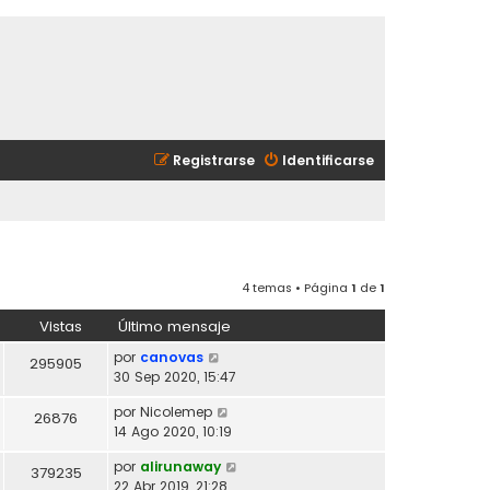
Registrarse
Identificarse
4 temas • Página
1
de
1
Vistas
Último mensaje
por
canovas
295905
30 Sep 2020, 15:47
por
Nicolemep
26876
14 Ago 2020, 10:19
por
alirunaway
379235
22 Abr 2019, 21:28