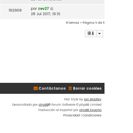
por
zev27
192909
28 Jul 2017, 19:10
4 temas • Página
1
de
1
Ir a
Contáctanos
Borrar cookies
Flat Style by
Ian Bradley
Desarrollado por
phpBB
® Forum Software © phpBB Limited
Traducción al español por
phpBB España
Privacidad
|
Condiciones