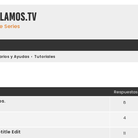
ulamos.tv
e Series
arios y Ayudas
Tutoriales
Respuestas
os.
8
4
itle Edit
11