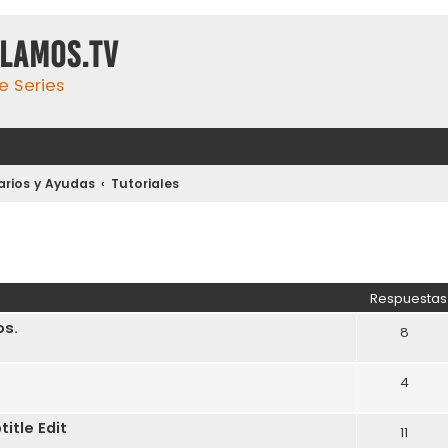
ulamos.tv
e Series
arios y Ayudas
Tutoriales
Respuestas
os.
8
4
itle Edit
11