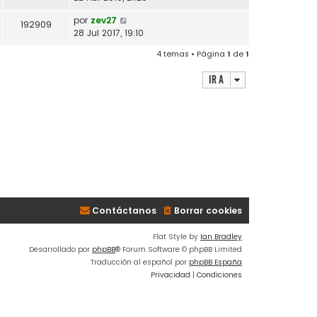
por
zev27
192909
28 Jul 2017, 19:10
4 temas • Página
1
de
1
Ir a
Contáctanos
Borrar cookies
Flat Style by
Ian Bradley
Desarrollado por
phpBB
® Forum Software © phpBB Limited
Traducción al español por
phpBB España
Privacidad
|
Condiciones