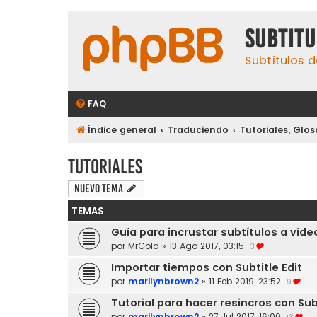
subtit
Subtítulos d
FAQ
Índice general
Traduciendo
Tutoriales, Glos
Tutoriales
Nuevo Tema
TEMAS
Guía para incrustar subtítulos a víde
por
MrGold
»
13 Ago 2017, 03:15
3
Importar tiempos con Subtitle Edit
por
marilynbrown2
»
11 Feb 2019, 23:52
9
Tutorial para hacer resincros con Subt
por
marilynbrown2
»
27 Jul 2017, 16:00