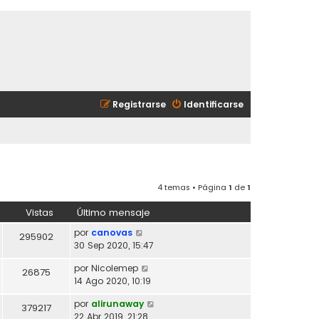
Registrarse
Identificarse
4 temas • Página
1
de
1
Vistas
Último mensaje
por
canovas
295902
30 Sep 2020, 15:47
por
Nicolemep
26875
14 Ago 2020, 10:19
por
alirunaway
379217
22 Abr 2019, 21:28