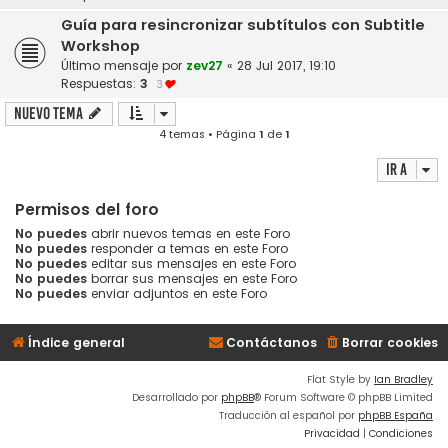
Guía para resincronizar subtítulos con Subtitle
Workshop
Último mensaje por
zev27
«
28 Jul 2017, 19:10
Respuestas:
3
3
Nuevo Tema
4 temas • Página
1
de
1
Ir a
Permisos del foro
No puedes
abrir nuevos temas en este Foro
No puedes
responder a temas en este Foro
No puedes
editar sus mensajes en este Foro
No puedes
borrar sus mensajes en este Foro
No puedes
enviar adjuntos en este Foro
Índice general
Contáctanos
Borrar cookies
Flat Style by
Ian Bradley
Desarrollado por
phpBB
® Forum Software © phpBB Limited
Traducción al español por
phpBB España
Privacidad
|
Condiciones