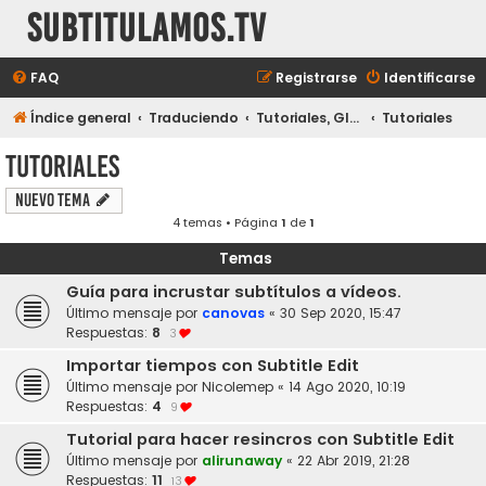
subtitulamos.tv
FAQ
Registrarse
Identificarse
Índice general
Traduciendo
Tutoriales, Glosarios y Ayudas
Tutoriales
Tutoriales
Nuevo Tema
4 temas • Página
1
de
1
Temas
Guía para incrustar subtítulos a vídeos.
Último mensaje por
canovas
«
30 Sep 2020, 15:47
Respuestas:
8
3
Importar tiempos con Subtitle Edit
Último mensaje por
Nicolemep
«
14 Ago 2020, 10:19
Respuestas:
4
9
Tutorial para hacer resincros con Subtitle Edit
Último mensaje por
alirunaway
«
22 Abr 2019, 21:28
Respuestas:
11
13