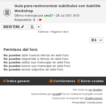
Guía para resincronizar subtítulos con Subtitle
Workshop
Último mensaje por
zev27
«
28 Jul 2017, 19:10
Respuestas:
3
3
Nuevo Tema
4 temas • Página
1
de
1
Ir a
Permisos del foro
No puedes
abrir nuevos temas en este Foro
No puedes
responder a temas en este Foro
No puedes
editar sus mensajes en este Foro
No puedes
borrar sus mensajes en este Foro
No puedes
enviar adjuntos en este Foro
Índice general
Contáctanos
Borrar cookies
Flat Style by
Ian Bradley
Desarrollado por
phpBB
® Forum Software © phpBB Limited
Traducción al español por
phpBB España
Privacidad
|
Condiciones