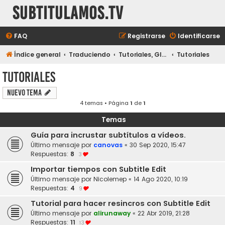
subtitulamos.tv
FAQ
Registrarse
Identificarse
Índice general
Traduciendo
Tutoriales, Glosarios y Ayudas
Tutoriales
Tutoriales
Nuevo Tema
4 temas • Página
1
de
1
Temas
Guía para incrustar subtítulos a vídeos.
Último mensaje por
canovas
«
30 Sep 2020, 15:47
Respuestas:
8
3
Importar tiempos con Subtitle Edit
Último mensaje por
Nicolemep
«
14 Ago 2020, 10:19
Respuestas:
4
9
Tutorial para hacer resincros con Subtitle Edit
Último mensaje por
alirunaway
«
22 Abr 2019, 21:28
Respuestas:
11
13