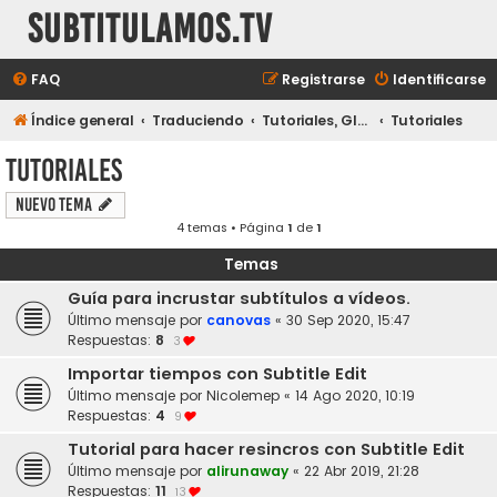
subtitulamos.tv
FAQ
Registrarse
Identificarse
Índice general
Traduciendo
Tutoriales, Glosarios y Ayudas
Tutoriales
Tutoriales
Nuevo Tema
4 temas • Página
1
de
1
Temas
Guía para incrustar subtítulos a vídeos.
Último mensaje por
canovas
«
30 Sep 2020, 15:47
Respuestas:
8
3
Importar tiempos con Subtitle Edit
Último mensaje por
Nicolemep
«
14 Ago 2020, 10:19
Respuestas:
4
9
Tutorial para hacer resincros con Subtitle Edit
Último mensaje por
alirunaway
«
22 Abr 2019, 21:28
Respuestas:
11
13