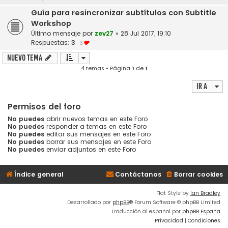
Guía para resincronizar subtítulos con Subtitle
Workshop
Último mensaje por
zev27
«
28 Jul 2017, 19:10
Respuestas:
3
3
Nuevo Tema
4 temas • Página
1
de
1
Ir a
Permisos del foro
No puedes
abrir nuevos temas en este Foro
No puedes
responder a temas en este Foro
No puedes
editar sus mensajes en este Foro
No puedes
borrar sus mensajes en este Foro
No puedes
enviar adjuntos en este Foro
Índice general
Contáctanos
Borrar cookies
Flat Style by
Ian Bradley
Desarrollado por
phpBB
® Forum Software © phpBB Limited
Traducción al español por
phpBB España
Privacidad
|
Condiciones