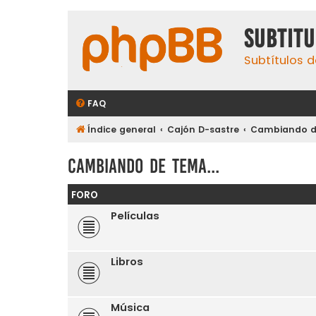
subtit
Subtítulos d
FAQ
Índice general
Cajón D-sastre
Cambiando de
Cambiando de tema...
FORO
Películas
Libros
Música