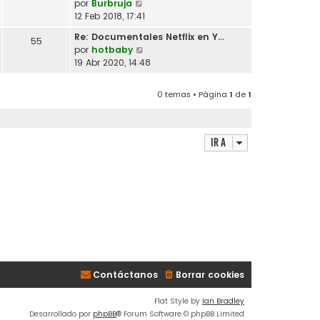
V
por
Burbruja
l
o
e
12 Feb 2018, 17:41
t
m
r
i
Re: Documentales Netflix en Y…
e
55
ú
m
V
por
hotbaby
n
l
o
e
19 Abr 2020, 14:48
s
t
m
r
a
i
e
ú
j
m
0 temas • Página
1
de
1
n
l
e
o
s
t
m
a
i
e
j
m
Ir a
n
e
o
s
m
a
e
j
n
e
s
a
j
e
Contáctanos
Borrar cookies
Flat Style by
Ian Bradley
Desarrollado por
phpBB
® Forum Software © phpBB Limited