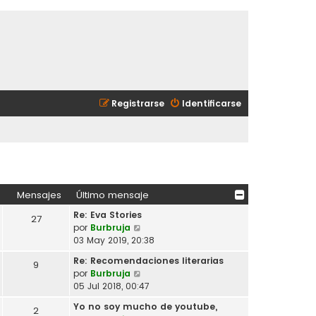
Registrarse
Identificarse
Mensajes
Último mensaje
Re: Eva Stories
27
V
por
Burbruja
e
03 May 2019, 20:38
r
Re: Recomendaciones literarias
9
ú
V
por
Burbruja
l
e
05 Jul 2018, 00:47
t
r
i
Yo no soy mucho de youtube,
2
ú
m