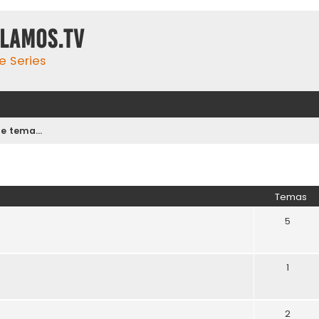
ulamos.tv
e Series
 tema...
Temas
5
1
2