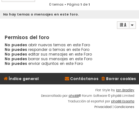
0 temas • Página
1
de
1
No hay temas o mensajes en este foro.
Ir a
Permisos del foro
No puedes
abrir nuevos temas en este Foro
No puedes
responder a temas en este Foro
No puedes
editar sus mensajes en este Foro
No puedes
borrar sus mensajes en este Foro
No puedes
enviar adjuntos en este Foro
Índice general
Contáctanos
Borrar cookies
Flat Style by
Ian Bradley
Desarrollado por
phpBB
® Forum Software © phpBB Limited
Traducción al español por
phpBB España
Privacidad
|
Condiciones