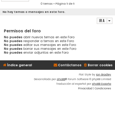
0 temas • Página
1
de
1
No hay temas o mensajes en este foro.
Ir a
Permisos del foro
No puedes
abrir nuevos temas en este Foro
No puedes
responder a temas en este Foro
No puedes
editar sus mensajes en este Foro
No puedes
borrar sus mensajes en este Foro
No puedes
enviar adjuntos en este Foro
Índice general
Contáctanos
Borrar cookies
Flat Style by
Ian Bradley
Desarrollado por
phpBB
® Forum Software © phpBB Limited
Traducción al español por
phpBB España
Privacidad
|
Condiciones