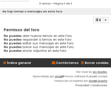
0 temas • Página
1
de
1
No hay temas o mensajes en este foro.
Ir a
Permisos del foro
No puedes
abrir nuevos temas en este Foro
No puedes
responder a temas en este Foro
No puedes
editar sus mensajes en este Foro
No puedes
borrar sus mensajes en este Foro
No puedes
enviar adjuntos en este Foro
Índice general
Contáctanos
Borrar cookies
Flat Style by
Ian Bradley
Desarrollado por
phpBB
® Forum Software © phpBB Limited
Traducción al español por
phpBB España
Privacidad
|
Condiciones