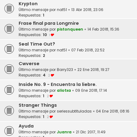
Krypton
Último mensaje por
nat51
«
13 Abr 2018, 23:06
Respuestas:
1
Frase final para Longmire
Último mensaje por
pistonqueen
«
14 Feb 2018, 15:36
Respuestas:
10
1
Seal Time Out?
Último mensaje por
nat51
«
07 Feb 2018, 22:52
Respuestas:
2
Cwverse
Último mensaje por
Barry323
«
22 Ene 2018, 19:27
Respuestas:
4
2
Inside No. 9 - Encuentra la liebre.
Último mensaje por
aliotxa
«
09 Ene 2018, 17:14
Respuestas:
1
2
Stranger Things
Último mensaje por
seriessubtituladas
«
04 Ene 2018, 08:16
Respuestas:
1
2
Ayuda
Último mensaje por
Juanra
«
21 Dic 2017, 11:49