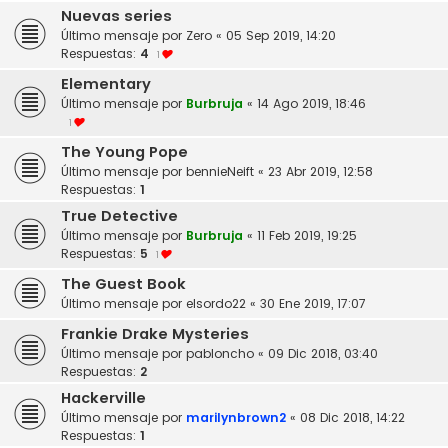
Nuevas series
Último mensaje por
Zero
«
05 Sep 2019, 14:20
Respuestas:
4
1
Elementary
Último mensaje por
Burbruja
«
14 Ago 2019, 18:46
1
The Young Pope
Último mensaje por
bennieNeift
«
23 Abr 2019, 12:58
Respuestas:
1
True Detective
Último mensaje por
Burbruja
«
11 Feb 2019, 19:25
Respuestas:
5
1
The Guest Book
Último mensaje por
elsordo22
«
30 Ene 2019, 17:07
Frankie Drake Mysteries
Último mensaje por
pabloncho
«
09 Dic 2018, 03:40
Respuestas:
2
Hackerville
Último mensaje por
marilynbrown2
«
08 Dic 2018, 14:22
Respuestas:
1