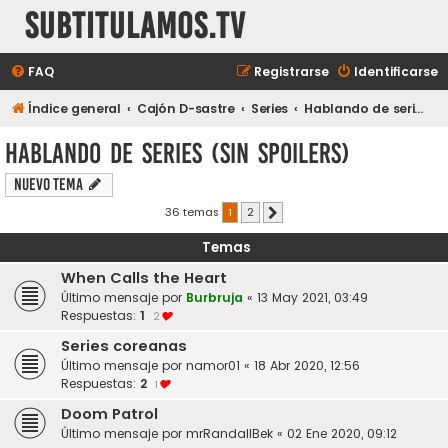
subtitulamos.tv
FAQ
Registrarse
Identificarse
Índice general
Cajón D-sastre
Series
Hablando de series (sin spoilers)
Hablando de series (sin spoilers)
Nuevo Tema
36 temas
1
2
Siguiente
Temas
When Calls the Heart
Último mensaje por
Burbruja
«
13 May 2021, 03:49
Respuestas:
1
2
Series coreanas
Último mensaje por
namor01
«
18 Abr 2020, 12:56
Respuestas:
2
1
Doom Patrol
Último mensaje por
mrRandallBek
«
02 Ene 2020, 09:12