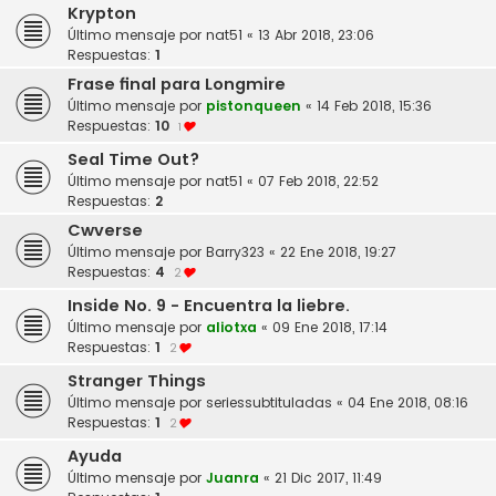
Krypton
Último mensaje por
nat51
«
13 Abr 2018, 23:06
Respuestas:
1
Frase final para Longmire
Último mensaje por
pistonqueen
«
14 Feb 2018, 15:36
Respuestas:
10
1
Seal Time Out?
Último mensaje por
nat51
«
07 Feb 2018, 22:52
Respuestas:
2
Cwverse
Último mensaje por
Barry323
«
22 Ene 2018, 19:27
Respuestas:
4
2
Inside No. 9 - Encuentra la liebre.
Último mensaje por
aliotxa
«
09 Ene 2018, 17:14
Respuestas:
1
2
Stranger Things
Último mensaje por
seriessubtituladas
«
04 Ene 2018, 08:16
Respuestas:
1
2
Ayuda
Último mensaje por
Juanra
«
21 Dic 2017, 11:49