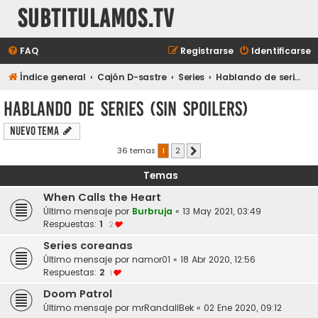
subtitulamos.tv
FAQ
Registrarse
Identificarse
Índice general
Cajón D-sastre
Series
Hablando de series (sin spoilers)
Hablando de series (sin spoilers)
Nuevo Tema
36 temas
1
2
Siguiente
Temas
When Calls the Heart
Último mensaje por
Burbruja
«
13 May 2021, 03:49
Respuestas:
1
2
Series coreanas
Último mensaje por
namor01
«
18 Abr 2020, 12:56
Respuestas:
2
1
Doom Patrol
Último mensaje por
mrRandallBek
«
02 Ene 2020, 09:12