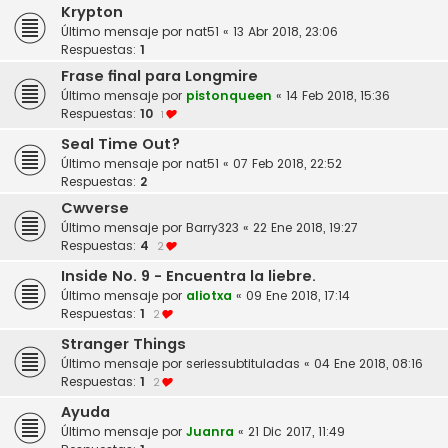
Krypton
Último mensaje por
nat51
«
13 Abr 2018, 23:06
Respuestas:
1
Frase final para Longmire
Último mensaje por
pistonqueen
«
14 Feb 2018, 15:36
Respuestas:
10
1
Seal Time Out?
Último mensaje por
nat51
«
07 Feb 2018, 22:52
Respuestas:
2
Cwverse
Último mensaje por
Barry323
«
22 Ene 2018, 19:27
Respuestas:
4
2
Inside No. 9 - Encuentra la liebre.
Último mensaje por
aliotxa
«
09 Ene 2018, 17:14
Respuestas:
1
2
Stranger Things
Último mensaje por
seriessubtituladas
«
04 Ene 2018, 08:16
Respuestas:
1
2
Ayuda
Último mensaje por
Juanra
«
21 Dic 2017, 11:49