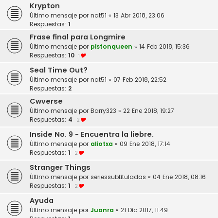
Krypton
Último mensaje por
nat51
«
13 Abr 2018, 23:06
Respuestas:
1
Frase final para Longmire
Último mensaje por
pistonqueen
«
14 Feb 2018, 15:36
Respuestas:
10
1
Seal Time Out?
Último mensaje por
nat51
«
07 Feb 2018, 22:52
Respuestas:
2
Cwverse
Último mensaje por
Barry323
«
22 Ene 2018, 19:27
Respuestas:
4
2
Inside No. 9 - Encuentra la liebre.
Último mensaje por
aliotxa
«
09 Ene 2018, 17:14
Respuestas:
1
2
Stranger Things
Último mensaje por
seriessubtituladas
«
04 Ene 2018, 08:16
Respuestas:
1
2
Ayuda
Último mensaje por
Juanra
«
21 Dic 2017, 11:49