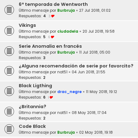
6ª temporada de Wentworth
Último mensaje por
Burbruja
«
27 Jul 2018, 01:02
Respuestas:
4
3
Vikings
Último mensaje por
ciudadela
«
20 Jul 2018, 19:58
Respuestas:
5
6
Serie Anomalia en francés
Último mensaje por
Burbruja
«
11 Jul 2018, 05:00
Respuestas:
3
¿Alguna recomendación de serie por favorcito?
Último mensaje por
nat51
«
04 Jun 2018, 21:55
Respuestas:
2
Black Ligthing
Último mensaje por
drac_negre
«
11 May 2018, 19:12
Respuestas:
6
1
¿Britannia?
Último mensaje por
nat51
«
08 May 2018, 17:04
Respuestas:
2
Code Black
Último mensaje por
Burbruja
«
02 May 2018, 19:18