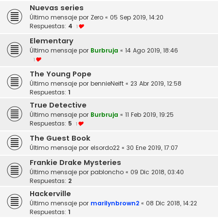
Nuevas series
Último mensaje por
Zero
«
05 Sep 2019, 14:20
Respuestas:
4
1
Elementary
Último mensaje por
Burbruja
«
14 Ago 2019, 18:46
1
The Young Pope
Último mensaje por
bennieNeift
«
23 Abr 2019, 12:58
Respuestas:
1
True Detective
Último mensaje por
Burbruja
«
11 Feb 2019, 19:25
Respuestas:
5
1
The Guest Book
Último mensaje por
elsordo22
«
30 Ene 2019, 17:07
Frankie Drake Mysteries
Último mensaje por
pabloncho
«
09 Dic 2018, 03:40
Respuestas:
2
Hackerville
Último mensaje por
marilynbrown2
«
08 Dic 2018, 14:22
Respuestas:
1