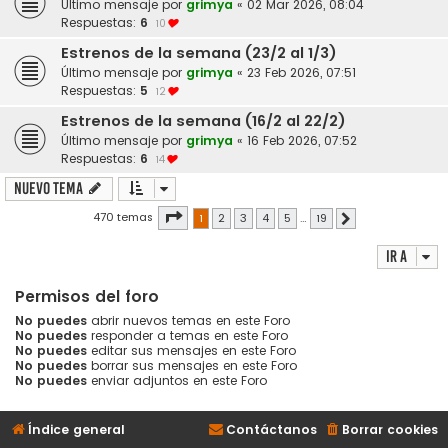
Último mensaje por
grimya
«
02 Mar 2026, 08:04
Respuestas:
6
10
Estrenos de la semana (23/2 al 1/3)
Último mensaje por
grimya
«
23 Feb 2026, 07:51
Respuestas:
5
12
Estrenos de la semana (16/2 al 22/2)
Último mensaje por
grimya
«
16 Feb 2026, 07:52
Respuestas:
6
14
Nuevo Tema
Página
1
de
19
470 temas
1
2
3
4
5
…
19
Siguiente
Ir a
Permisos del foro
No puedes
abrir nuevos temas en este Foro
No puedes
responder a temas en este Foro
No puedes
editar sus mensajes en este Foro
No puedes
borrar sus mensajes en este Foro
No puedes
enviar adjuntos en este Foro
Índice general
Contáctanos
Borrar cookies