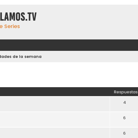
ulamos.tv
e Series
dades de la semana
Respuestas
4
6
6