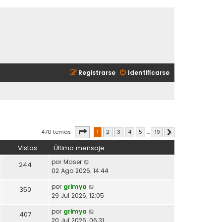
Registrarse
Identificarse
Página
1
de
19
470 temas
1
2
3
4
5
…
19
Siguiente
Vistas
Último mensaje
por
Maser
244
02 Ago 2026, 14:44
por
grimya
350
29 Jul 2026, 12:05
por
grimya
407
20 Jul 2026, 06:31