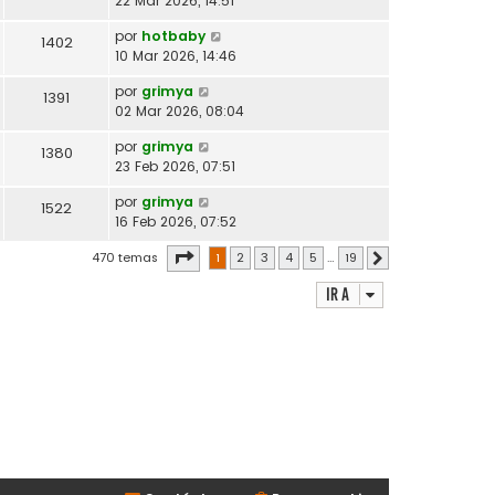
22 Mar 2026, 14:51
por
hotbaby
1402
10 Mar 2026, 14:46
por
grimya
1391
02 Mar 2026, 08:04
por
grimya
1380
23 Feb 2026, 07:51
por
grimya
1522
16 Feb 2026, 07:52
Página
1
de
19
470 temas
1
2
3
4
5
…
19
Siguiente
Ir a