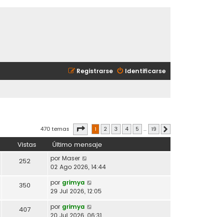
Registrarse
Identificarse
Página
1
de
19
470 temas
1
2
3
4
5
…
19
Siguiente
Vistas
Último mensaje
por
Maser
252
02 Ago 2026, 14:44
por
grimya
350
29 Jul 2026, 12:05
por
grimya
407
20 Jul 2026, 06:31