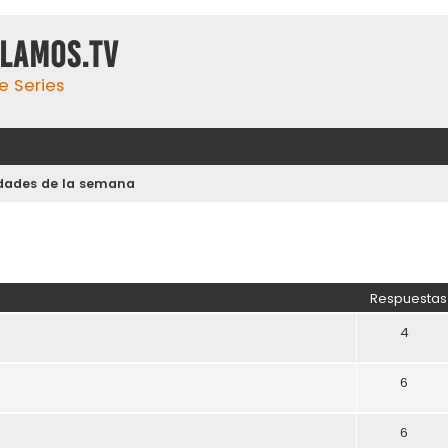
ulamos.tv
e Series
dades de la semana
Respuestas
4
6
6