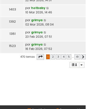
22 Mar 2026, 14:51
por
hotbaby
1403
10 Mar 2026, 14:46
por
grimya
1392
02 Mar 2026, 08:04
por
grimya
1381
23 Feb 2026, 07:51
por
grimya
1523
16 Feb 2026, 07:52
Página
1
de
19
470 temas
1
2
3
4
5
…
19
Siguiente
Ir a