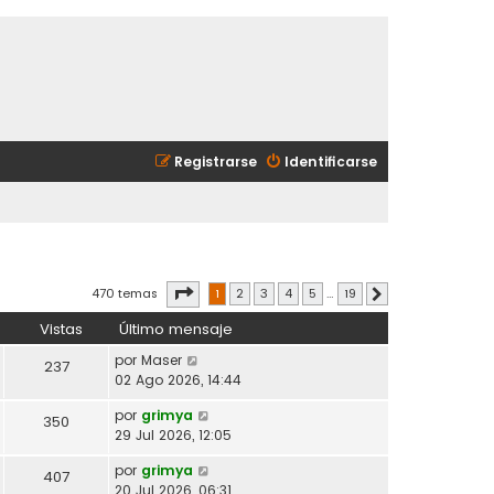
Registrarse
Identificarse
Página
1
de
19
470 temas
1
2
3
4
5
…
19
Siguiente
Vistas
Último mensaje
por
Maser
237
02 Ago 2026, 14:44
por
grimya
350
29 Jul 2026, 12:05
por
grimya
407
20 Jul 2026, 06:31