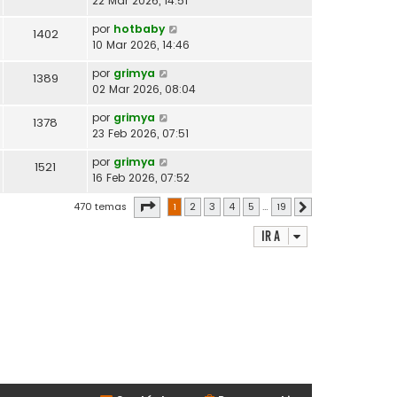
22 Mar 2026, 14:51
por
hotbaby
1402
10 Mar 2026, 14:46
por
grimya
1389
02 Mar 2026, 08:04
por
grimya
1378
23 Feb 2026, 07:51
por
grimya
1521
16 Feb 2026, 07:52
Página
1
de
19
470 temas
1
2
3
4
5
…
19
Siguiente
Ir a