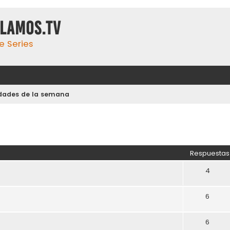
ulamos.tv
e Series
dades de la semana
Respuestas
4
6
6