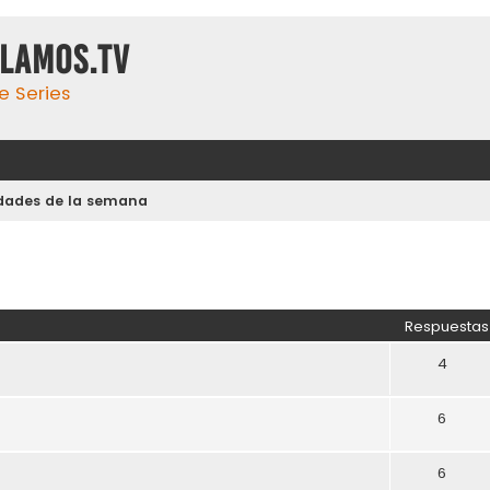
ulamos.tv
e Series
dades de la semana
Respuestas
4
6
6