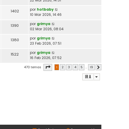
22 Mar 2026, 14:51
por
hotbaby
1402
10 Mar 2026, 14:46
por
grimya
1390
02 Mar 2026, 08:04
por
grimya
1380
23 Feb 2026, 07:51
por
grimya
1522
16 Feb 2026, 07:52
Página
1
de
19
470 temas
1
2
3
4
5
…
19
Siguiente
Ir a