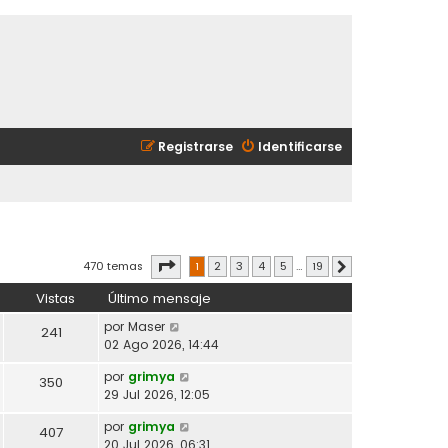
Registrarse
Identificarse
Página
1
de
19
470 temas
1
2
3
4
5
…
19
Siguiente
Vistas
Último mensaje
por
Maser
241
02 Ago 2026, 14:44
por
grimya
350
29 Jul 2026, 12:05
por
grimya
407
20 Jul 2026, 06:31