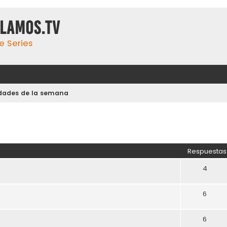
ulamos.tv
e Series
dades de la semana
Respuestas
4
6
6