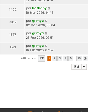
22 Mar 2026, 14:51
por
hotbaby
1402
10 Mar 2026, 14:46
por
grimya
1389
02 Mar 2026, 08:04
por
grimya
1377
23 Feb 2026, 07:51
por
grimya
1521
16 Feb 2026, 07:52
Página
1
de
19
470 temas
1
2
3
4
5
…
19
Siguiente
Ir a