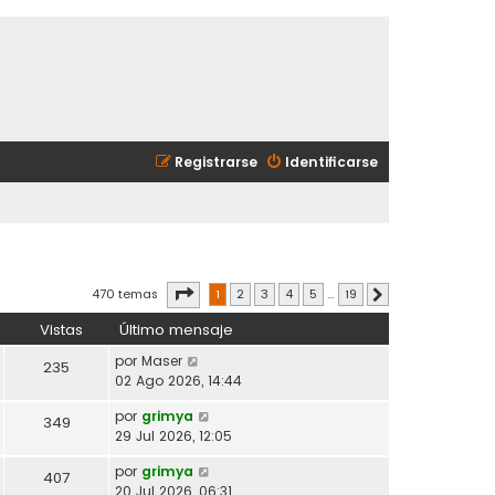
Registrarse
Identificarse
Página
1
de
19
470 temas
1
2
3
4
5
…
19
Siguiente
Vistas
Último mensaje
por
Maser
235
02 Ago 2026, 14:44
por
grimya
349
29 Jul 2026, 12:05
por
grimya
407
20 Jul 2026, 06:31