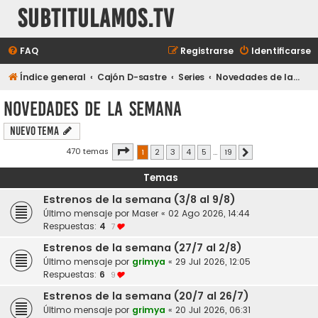
subtitulamos.tv
FAQ
Registrarse
Identificarse
Índice general
Cajón D-sastre
Series
Novedades de la semana
Novedades de la semana
Nuevo Tema
Página
1
de
19
470 temas
1
2
3
4
5
…
19
Siguiente
Temas
Estrenos de la semana (3/8 al 9/8)
Último mensaje por
Maser
«
02 Ago 2026, 14:44
Respuestas:
4
7
Estrenos de la semana (27/7 al 2/8)
Último mensaje por
grimya
«
29 Jul 2026, 12:05
Respuestas:
6
9
Estrenos de la semana (20/7 al 26/7)
Último mensaje por
grimya
«
20 Jul 2026, 06:31