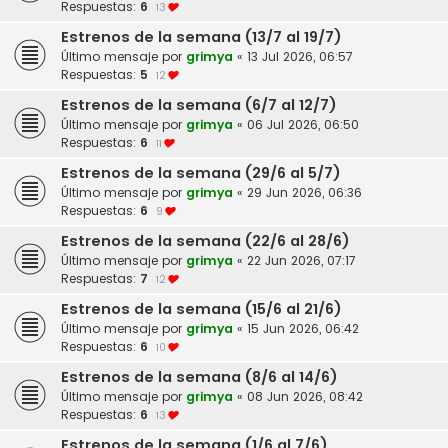
Respuestas:
6
13
Estrenos de la semana (13/7 al 19/7)
Último mensaje por
grimya
«
13 Jul 2026, 06:57
Respuestas:
5
12
Estrenos de la semana (6/7 al 12/7)
Último mensaje por
grimya
«
06 Jul 2026, 06:50
Respuestas:
6
11
Estrenos de la semana (29/6 al 5/7)
Último mensaje por
grimya
«
29 Jun 2026, 06:36
Respuestas:
6
9
Estrenos de la semana (22/6 al 28/6)
Último mensaje por
grimya
«
22 Jun 2026, 07:17
Respuestas:
7
12
Estrenos de la semana (15/6 al 21/6)
Último mensaje por
grimya
«
15 Jun 2026, 06:42
Respuestas:
6
10
Estrenos de la semana (8/6 al 14/6)
Último mensaje por
grimya
«
08 Jun 2026, 08:42
Respuestas:
6
13
Estrenos de la semana (1/6 al 7/6)