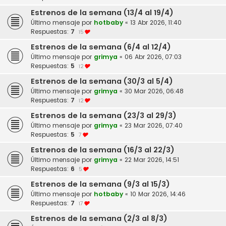
Estrenos de la semana (13/4 al 19/4)
Último mensaje por
hotbaby
«
13 Abr 2026, 11:40
Respuestas:
7
15
Estrenos de la semana (6/4 al 12/4)
Último mensaje por
grimya
«
06 Abr 2026, 07:03
Respuestas:
5
12
Estrenos de la semana (30/3 al 5/4)
Último mensaje por
grimya
«
30 Mar 2026, 06:48
Respuestas:
7
12
Estrenos de la semana (23/3 al 29/3)
Último mensaje por
grimya
«
23 Mar 2026, 07:40
Respuestas:
5
7
Estrenos de la semana (16/3 al 22/3)
Último mensaje por
grimya
«
22 Mar 2026, 14:51
Respuestas:
6
5
Estrenos de la semana (9/3 al 15/3)
Último mensaje por
hotbaby
«
10 Mar 2026, 14:46
Respuestas:
7
17
Estrenos de la semana (2/3 al 8/3)