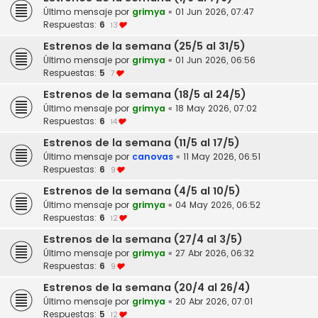
Último mensaje por
grimya
«
01 Jun 2026, 07:47
Respuestas:
6
13
Estrenos de la semana (25/5 al 31/5)
Último mensaje por
grimya
«
01 Jun 2026, 06:56
Respuestas:
5
7
Estrenos de la semana (18/5 al 24/5)
Último mensaje por
grimya
«
18 May 2026, 07:02
Respuestas:
6
14
Estrenos de la semana (11/5 al 17/5)
Último mensaje por
canovas
«
11 May 2026, 06:51
Respuestas:
6
9
Estrenos de la semana (4/5 al 10/5)
Último mensaje por
grimya
«
04 May 2026, 06:52
Respuestas:
6
12
Estrenos de la semana (27/4 al 3/5)
Último mensaje por
grimya
«
27 Abr 2026, 06:32
Respuestas:
6
9
Estrenos de la semana (20/4 al 26/4)
Último mensaje por
grimya
«
20 Abr 2026, 07:01
Respuestas:
5
12