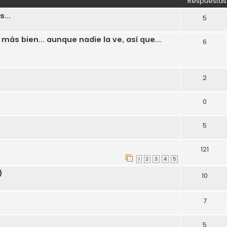
Respuestas
...
5
ás bien... aunque nadie la ve, así que...
6
2
0
5
121
1
2
3
4
5
)
10
7
5