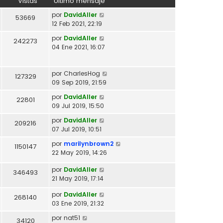
Vistas
Último mensaje
por
DavidAller
53669
12 Feb 2021, 22:19
por
DavidAller
242273
04 Ene 2021, 16:07
por
CharlesHog
127329
09 Sep 2019, 21:59
por
DavidAller
22801
09 Jul 2019, 15:50
por
DavidAller
209216
07 Jul 2019, 10:51
por
marilynbrown2
1150147
22 May 2019, 14:26
por
DavidAller
346493
21 May 2019, 17:14
por
DavidAller
268140
03 Ene 2019, 21:32
por
nat51
34120