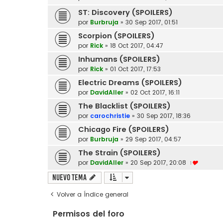
ST: Discovery (SPOILERS)
por
Burbruja
»
30 Sep 2017, 01:51
Scorpion (SPOILERS)
por
Rick
»
18 Oct 2017, 04:47
Inhumans (SPOILERS)
por
Rick
»
01 Oct 2017, 17:53
Electric Dreams (SPOILERS)
por
DavidAller
»
02 Oct 2017, 16:11
The Blacklist (SPOILERS)
por
carochristie
»
30 Sep 2017, 18:36
Chicago Fire (SPOILERS)
por
Burbruja
»
29 Sep 2017, 04:57
The Strain (SPOILERS)
por
DavidAller
»
20 Sep 2017, 20:08
1
Nuevo Tema
Volver a Índice general
Permisos del foro