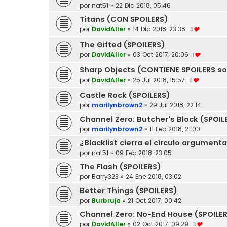
por
nat51
»
22 Dic 2018, 05:46
Titans (CON SPOILERS)
por
DavidAller
»
14 Dic 2018, 23:38
3
The Gifted (SPOILERS)
por
DavidAller
»
03 Oct 2017, 20:06
1
Sharp Objects (CONTIENE SPOILERS sol
por
DavidAller
»
25 Jul 2018, 15:57
8
Castle Rock (SPOILERS)
por
marilynbrown2
»
29 Jul 2018, 22:14
Channel Zero: Butcher's Block (SPOIL
por
marilynbrown2
»
11 Feb 2018, 21:00
¿Blacklist cierra el círculo argumenta
por
nat51
»
09 Feb 2018, 23:05
The Flash (SPOILERS)
por
Barry323
»
24 Ene 2018, 03:02
Better Things (SPOILERS)
por
Burbruja
»
21 Oct 2017, 00:42
Channel Zero: No-End House (SPOILE
por
DavidAller
»
02 Oct 2017, 09:29
3