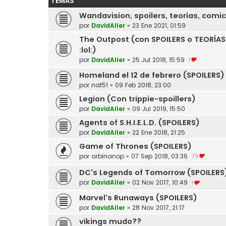
TEMAS
Wandavision, spoilers, teorías, comics
por
DavidAller
»
23 Ene 2021, 01:59
The Outpost (con SPOILERS o TEORÍAS m
:lol:)
por
DavidAller
»
25 Jul 2018, 15:59
1
Homeland el 12 de febrero (SPOILERS)
por
nat51
»
09 Feb 2018, 23:00
Legion (Con trippie-spoillers)
por
DavidAller
»
09 Jul 2019, 15:50
Agents of S.H.I.E.L.D. (SPOILERS)
por
DavidAller
»
22 Ene 2018, 21:25
Game of Thrones (SPOILERS)
por
arbinanop
»
07 Sep 2018, 03:36
79
DC's Legends of Tomorrow (SPOILERS
por
DavidAller
»
02 Nov 2017, 10:49
1
Marvel's Runaways (SPOILERS)
por
DavidAller
»
28 Nov 2017, 21:17
vikings mudo??