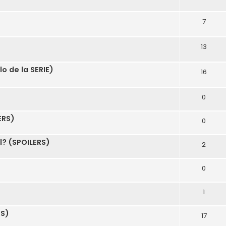
7
13
o de la SERIE)
16
0
ERS)
0
l? (SPOILERS)
2
0
1
RS)
17