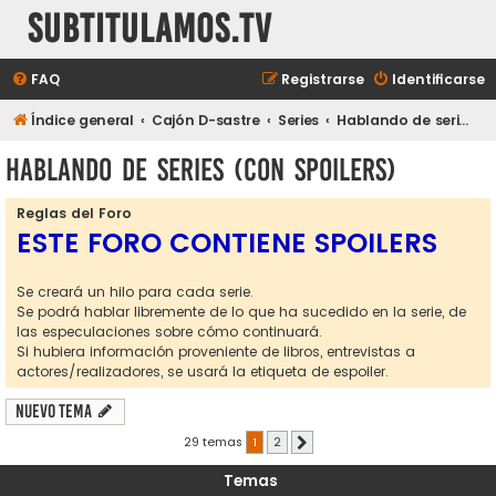
subtitulamos.tv
FAQ
Registrarse
Identificarse
Índice general
Cajón D-sastre
Series
Hablando de series (con spoilers)
Hablando de series (con spoilers)
Reglas del Foro
ESTE FORO CONTIENE SPOILERS
Se creará un hilo para cada serie.
Se podrá hablar libremente de lo que ha sucedido en la serie, de
las especulaciones sobre cómo continuará.
Si hubiera información proveniente de libros, entrevistas a
actores/realizadores, se usará la etiqueta de espoiler.
Nuevo Tema
29 temas
1
2
Siguiente
Temas