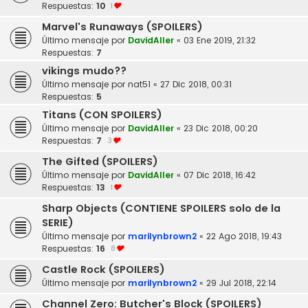
Respuestas:
10
1
Marvel's Runaways (SPOILERS)
Último mensaje por
DavidAller
«
03 Ene 2019, 21:32
Respuestas:
7
vikings mudo??
Último mensaje por
nat51
«
27 Dic 2018, 00:31
Respuestas:
5
Titans (CON SPOILERS)
Último mensaje por
DavidAller
«
23 Dic 2018, 00:20
Respuestas:
7
3
The Gifted (SPOILERS)
Último mensaje por
DavidAller
«
07 Dic 2018, 16:42
Respuestas:
13
1
Sharp Objects (CONTIENE SPOILERS solo de la
SERIE)
Último mensaje por
marilynbrown2
«
22 Ago 2018, 19:43
Respuestas:
16
8
Castle Rock (SPOILERS)
Último mensaje por
marilynbrown2
«
29 Jul 2018, 22:14
Channel Zero: Butcher's Block (SPOILERS)