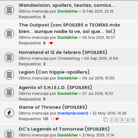
Wandavision, spoilers, teorías, comics...
Último mensaje por
DavidAller
«
12 Feb 2021, 22:19
Respuestas:
5
The Outpost (con SPOILERS o TEORÍAS más
bien... aunque nadie la ve, así que... :lol:)
Último mensaje por
DavidAller
«
04 Ene 2021, 16:07
Respuestas:
6
1
Homeland el 12 de febrero (SPOILERS)
Último mensaje por
CharlesHog
«
09 Sep 2019, 21:59
Respuestas:
2
Legion (Con trippie-spoillers)
Último mensaje por
DavidAller
«
09 Jul 2019, 15:50
Agents of S.H.I.E.L.D. (SPOILERS)
Último mensaje por
DavidAller
«
07 Jul 2019, 10:51
Respuestas:
5
Game of Thrones (SPOILERS)
Último mensaje por
marilynbrown2
«
22 May 2019, 14:26
Respuestas:
121
79
1
2
3
4
5
DC's Legends of Tomorrow (SPOILERS)
Último mensaje por
DavidAller
«
21 May 2019, 17:14