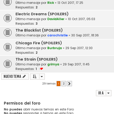
Último mensaje por
Rick
«
13 Oct 2017, 17:25
Respuestas:
2
Electric Dreams (SPOILERS)
Último mensaje por
DavidAller
«
10 Oct 2017, 05:03
Respuestas:
3
The Blacklist (SPOILERS)
Último mensaje por
carochristie
«
30 Sep 2017, 18:36
Chicago Fire (SPOILERS)
Último mensaje por
Burbruja
«
29 Sep 2017, 12:30
Respuestas:
2
The Strain (SPOILERS)
Último mensaje por
grimya
«
29 Sep 2017, 11:45
Respuestas:
1
1
Nuevo Tema
29 temas
1
2
Siguiente
Ir a
Permisos del foro
No puedes
abrir nuevos temas en este Foro
No puedes
responder a temas en este Foro