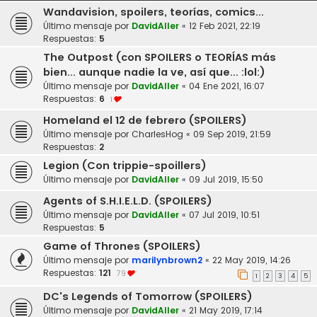
Wandavision, spoilers, teorías, comics...
Último mensaje por
DavidAller
«
12 Feb 2021, 22:19
Respuestas:
5
The Outpost (con SPOILERS o TEORÍAS más
bien... aunque nadie la ve, así que... :lol:)
Último mensaje por
DavidAller
«
04 Ene 2021, 16:07
Respuestas:
6
1
Homeland el 12 de febrero (SPOILERS)
Último mensaje por
CharlesHog
«
09 Sep 2019, 21:59
Respuestas:
2
Legion (Con trippie-spoillers)
Último mensaje por
DavidAller
«
09 Jul 2019, 15:50
Agents of S.H.I.E.L.D. (SPOILERS)
Último mensaje por
DavidAller
«
07 Jul 2019, 10:51
Respuestas:
5
Game of Thrones (SPOILERS)
Último mensaje por
marilynbrown2
«
22 May 2019, 14:26
Respuestas:
121
79
1
2
3
4
5
DC's Legends of Tomorrow (SPOILERS)
Último mensaje por
DavidAller
«
21 May 2019, 17:14