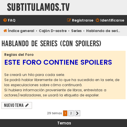
subtitulamos.tv
FAQ
Registrarse
Identificarse
Índice general
Cajón D-sastre
Series
Hablando de series (con spoilers)
Hablando de series (con spoilers)
Reglas del Foro
ESTE FORO CONTIENE SPOILERS
Se creará un hilo para cada serie.
Se podrá hablar libremente de lo que ha sucedido en la serie, de
las especulaciones sobre cómo continuará.
Si hubiera información proveniente de libros, entrevistas a
actores/realizadores, se usará la etiqueta de espoiler.
Nuevo Tema
29 temas
1
2
Siguiente
Temas