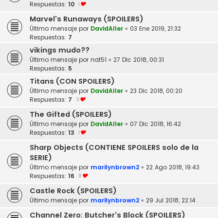
Respuestas:
10
1
Marvel's Runaways (SPOILERS)
Último mensaje por
DavidAller
«
03 Ene 2019, 21:32
Respuestas:
7
vikings mudo??
Último mensaje por
nat51
«
27 Dic 2018, 00:31
Respuestas:
5
Titans (CON SPOILERS)
Último mensaje por
DavidAller
«
23 Dic 2018, 00:20
Respuestas:
7
3
The Gifted (SPOILERS)
Último mensaje por
DavidAller
«
07 Dic 2018, 16:42
Respuestas:
13
1
Sharp Objects (CONTIENE SPOILERS solo de la
SERIE)
Último mensaje por
marilynbrown2
«
22 Ago 2018, 19:43
Respuestas:
16
8
Castle Rock (SPOILERS)
Último mensaje por
marilynbrown2
«
29 Jul 2018, 22:14
Channel Zero: Butcher's Block (SPOILERS)