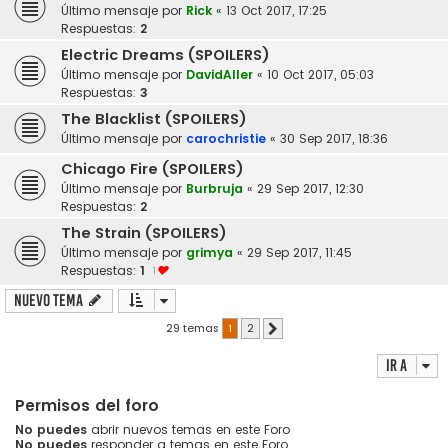
Último mensaje por
Rick
«
13 Oct 2017, 17:25
Respuestas:
2
Electric Dreams (SPOILERS)
Último mensaje por
DavidAller
«
10 Oct 2017, 05:03
Respuestas:
3
The Blacklist (SPOILERS)
Último mensaje por
carochristie
«
30 Sep 2017, 18:36
Chicago Fire (SPOILERS)
Último mensaje por
Burbruja
«
29 Sep 2017, 12:30
Respuestas:
2
The Strain (SPOILERS)
Último mensaje por
grimya
«
29 Sep 2017, 11:45
Respuestas:
1
1
Nuevo Tema
29 temas
1
2
Siguiente
Ir a
Permisos del foro
No puedes
abrir nuevos temas en este Foro
No puedes
responder a temas en este Foro