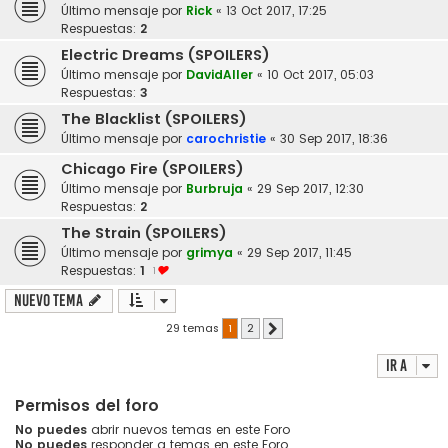
Último mensaje por
Rick
«
13 Oct 2017, 17:25
Respuestas:
2
Electric Dreams (SPOILERS)
Último mensaje por
DavidAller
«
10 Oct 2017, 05:03
Respuestas:
3
The Blacklist (SPOILERS)
Último mensaje por
carochristie
«
30 Sep 2017, 18:36
Chicago Fire (SPOILERS)
Último mensaje por
Burbruja
«
29 Sep 2017, 12:30
Respuestas:
2
The Strain (SPOILERS)
Último mensaje por
grimya
«
29 Sep 2017, 11:45
Respuestas:
1
1
Nuevo Tema
29 temas
1
2
Siguiente
Ir a
Permisos del foro
No puedes
abrir nuevos temas en este Foro
No puedes
responder a temas en este Foro