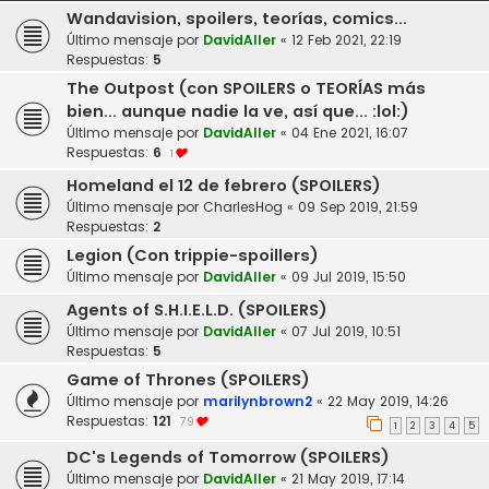
Wandavision, spoilers, teorías, comics...
Último mensaje por
DavidAller
«
12 Feb 2021, 22:19
Respuestas:
5
The Outpost (con SPOILERS o TEORÍAS más
bien... aunque nadie la ve, así que... :lol:)
Último mensaje por
DavidAller
«
04 Ene 2021, 16:07
Respuestas:
6
1
Homeland el 12 de febrero (SPOILERS)
Último mensaje por
CharlesHog
«
09 Sep 2019, 21:59
Respuestas:
2
Legion (Con trippie-spoillers)
Último mensaje por
DavidAller
«
09 Jul 2019, 15:50
Agents of S.H.I.E.L.D. (SPOILERS)
Último mensaje por
DavidAller
«
07 Jul 2019, 10:51
Respuestas:
5
Game of Thrones (SPOILERS)
Último mensaje por
marilynbrown2
«
22 May 2019, 14:26
Respuestas:
121
79
1
2
3
4
5
DC's Legends of Tomorrow (SPOILERS)
Último mensaje por
DavidAller
«
21 May 2019, 17:14