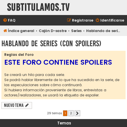
subtitulamos.tv
FAQ
Registrarse
Identificarse
Índice general
Cajón D-sastre
Series
Hablando de series (con spoilers)
Hablando de series (con spoilers)
Reglas del Foro
ESTE FORO CONTIENE SPOILERS
Se creará un hilo para cada serie.
Se podrá hablar libremente de lo que ha sucedido en la serie, de
las especulaciones sobre cómo continuará.
Si hubiera información proveniente de libros, entrevistas a
actores/realizadores, se usará la etiqueta de espoiler.
Nuevo Tema
29 temas
1
2
Siguiente
Temas