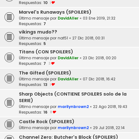
Respuestas:
10
1
Marvel's Runaways (SPOILERS)
Último mensaje por
DavidAller
«
03 Ene 2019, 21:32
Respuestas:
7
vikings mudo??
Último mensaje por
nat51
«
27 Dic 2018, 00:31
Respuestas:
5
Titans (CON SPOILERS)
Último mensaje por
DavidAller
«
23 Dic 2018, 00:20
Respuestas:
7
3
The Gifted (SPOILERS)
Último mensaje por
DavidAller
«
07 Dic 2018, 16:42
Respuestas:
13
1
Sharp Objects (CONTIENE SPOILERS solo de la
SERIE)
Último mensaje por
marilynbrown2
«
22 Ago 2018, 19:43
Respuestas:
16
8
Castle Rock (SPOILERS)
Último mensaje por
marilynbrown2
«
29 Jul 2018, 22:14
Channel Zero: Butcher's Block (SPOILERS)