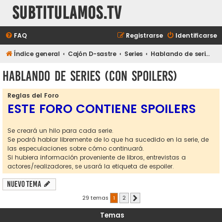
subtitulamos.tv
FAQ
Registrarse
Identificarse
Índice general
Cajón D-sastre
Series
Hablando de series (con spoilers)
Hablando de series (con spoilers)
Reglas del Foro
ESTE FORO CONTIENE SPOILERS
Se creará un hilo para cada serie.
Se podrá hablar libremente de lo que ha sucedido en la serie, de
las especulaciones sobre cómo continuará.
Si hubiera información proveniente de libros, entrevistas a
actores/realizadores, se usará la etiqueta de espoiler.
Nuevo Tema
29 temas
1
2
Siguiente
Temas