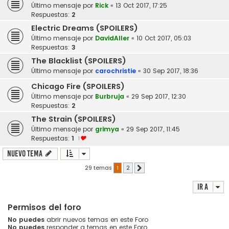
Último mensaje por
Rick
«
13 Oct 2017, 17:25
Respuestas:
2
Electric Dreams (SPOILERS)
Último mensaje por
DavidAller
«
10 Oct 2017, 05:03
Respuestas:
3
The Blacklist (SPOILERS)
Último mensaje por
carochristie
«
30 Sep 2017, 18:36
Chicago Fire (SPOILERS)
Último mensaje por
Burbruja
«
29 Sep 2017, 12:30
Respuestas:
2
The Strain (SPOILERS)
Último mensaje por
grimya
«
29 Sep 2017, 11:45
Respuestas:
1
1
Nuevo Tema
29 temas
1
2
Siguiente
Ir a
Permisos del foro
No puedes
abrir nuevos temas en este Foro
No puedes
responder a temas en este Foro