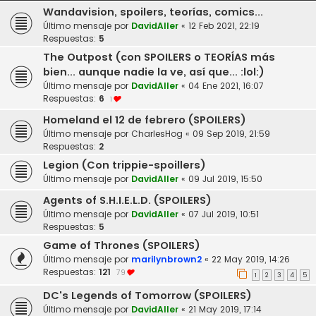
Wandavision, spoilers, teorías, comics...
Último mensaje por
DavidAller
«
12 Feb 2021, 22:19
Respuestas:
5
The Outpost (con SPOILERS o TEORÍAS más
bien... aunque nadie la ve, así que... :lol:)
Último mensaje por
DavidAller
«
04 Ene 2021, 16:07
Respuestas:
6
1
Homeland el 12 de febrero (SPOILERS)
Último mensaje por
CharlesHog
«
09 Sep 2019, 21:59
Respuestas:
2
Legion (Con trippie-spoillers)
Último mensaje por
DavidAller
«
09 Jul 2019, 15:50
Agents of S.H.I.E.L.D. (SPOILERS)
Último mensaje por
DavidAller
«
07 Jul 2019, 10:51
Respuestas:
5
Game of Thrones (SPOILERS)
Último mensaje por
marilynbrown2
«
22 May 2019, 14:26
Respuestas:
121
79
1
2
3
4
5
DC's Legends of Tomorrow (SPOILERS)
Último mensaje por
DavidAller
«
21 May 2019, 17:14