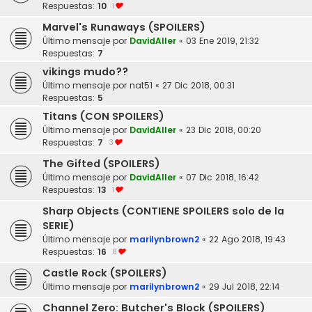
Respuestas:
10
1
Marvel's Runaways (SPOILERS)
Último mensaje por
DavidAller
«
03 Ene 2019, 21:32
Respuestas:
7
vikings mudo??
Último mensaje por
nat51
«
27 Dic 2018, 00:31
Respuestas:
5
Titans (CON SPOILERS)
Último mensaje por
DavidAller
«
23 Dic 2018, 00:20
Respuestas:
7
3
The Gifted (SPOILERS)
Último mensaje por
DavidAller
«
07 Dic 2018, 16:42
Respuestas:
13
1
Sharp Objects (CONTIENE SPOILERS solo de la
SERIE)
Último mensaje por
marilynbrown2
«
22 Ago 2018, 19:43
Respuestas:
16
8
Castle Rock (SPOILERS)
Último mensaje por
marilynbrown2
«
29 Jul 2018, 22:14
Channel Zero: Butcher's Block (SPOILERS)