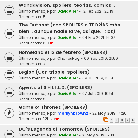
Wandavision, spoilers, teorías, comics...
Último mensaje por
DavidAller
«
12 Feb 2021, 22:19
Respuestas:
5
The Outpost (con SPOILERS o TEORÍAS más
bien... aunque nadie la ve, así que... :lol:)
Último mensaje por
DavidAller
«
04 Ene 2021, 16:07
Respuestas:
6
1
Homeland el 12 de febrero (SPOILERS)
Último mensaje por
CharlesHog
«
09 Sep 2019, 21:59
Respuestas:
2
Legion (Con trippie-spoillers)
Último mensaje por
DavidAller
«
09 Jul 2019, 15:50
Agents of S.H.I.E.L.D. (SPOILERS)
Último mensaje por
DavidAller
«
07 Jul 2019, 10:51
Respuestas:
5
Game of Thrones (SPOILERS)
Último mensaje por
marilynbrown2
«
22 May 2019, 14:26
Respuestas:
121
79
1
2
3
4
5
DC's Legends of Tomorrow (SPOILERS)
Último mensaje por
DavidAller
«
21 May 2019, 17:14