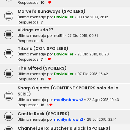
Respuestas:
10
1
Marvel's Runaways (SPOILERS)
Último mensaje por
DavidAller
«
03 Ene 2019, 21:32
Respuestas:
7
vikings mudo??
Último mensaje por
nat51
«
27 Dic 2018, 00:31
Respuestas:
5
Titans (CON SPOILERS)
Último mensaje por
DavidAller
«
23 Dic 2018, 00:20
Respuestas:
7
3
The Gifted (SPOILERS)
Último mensaje por
DavidAller
«
07 Dic 2018, 16:42
Respuestas:
13
1
Sharp Objects (CONTIENE SPOILERS solo de la
SERIE)
Último mensaje por
marilynbrown2
«
22 Ago 2018, 19:43
Respuestas:
16
8
Castle Rock (SPOILERS)
Último mensaje por
marilynbrown2
«
29 Jul 2018, 22:14
Channel Zero: Butcher's Block (SPOILERS)