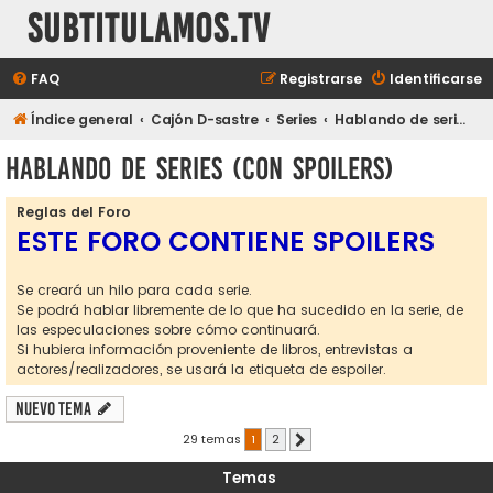
subtitulamos.tv
FAQ
Registrarse
Identificarse
Índice general
Cajón D-sastre
Series
Hablando de series (con spoilers)
Hablando de series (con spoilers)
Reglas del Foro
ESTE FORO CONTIENE SPOILERS
Se creará un hilo para cada serie.
Se podrá hablar libremente de lo que ha sucedido en la serie, de
las especulaciones sobre cómo continuará.
Si hubiera información proveniente de libros, entrevistas a
actores/realizadores, se usará la etiqueta de espoiler.
Nuevo Tema
29 temas
1
2
Siguiente
Temas