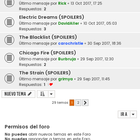
Último mensaje por
Rick
«
13 Oct 2017, 17:25
Respuestas:
2
Electric Dreams (SPOILERS)
Último mensaje por
DavidAller
«
10 Oct 2017, 05:03
Respuestas:
3
The Blacklist (SPOILERS)
Último mensaje por
carochristie
«
30 Sep 2017, 18:36
Chicago Fire (SPOILERS)
Último mensaje por
Burbruja
«
29 Sep 2017, 12:30
Respuestas:
2
The Strain (SPOILERS)
Último mensaje por
grimya
«
29 Sep 2017, 11:45
Respuestas:
1
1
Nuevo Tema
29 temas
1
2
Siguiente
Ir a
Permisos del foro
No puedes
abrir nuevos temas en este Foro
No puedes
responder a temas en este Foro