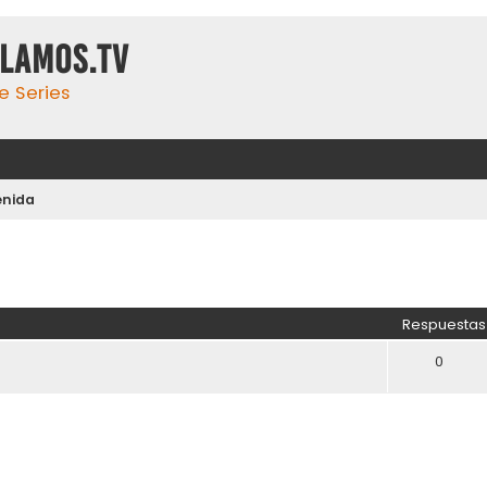
ulamos.tv
e Series
enida
Respuestas
0