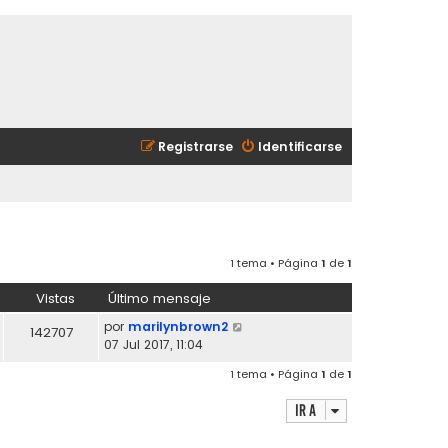
Registrarse
Identificarse
1 tema • Página
1
de
1
Vistas
Último mensaje
por
marilynbrown2
142707
07 Jul 2017, 11:04
1 tema • Página
1
de
1
Ir a