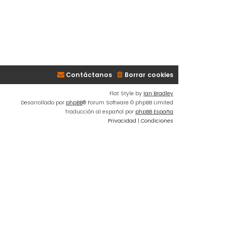
Contáctanos
Borrar cookies
Flat Style by
Ian Bradley
Desarrollado por
phpBB
® Forum Software © phpBB Limited
Traducción al español por
phpBB España
Privacidad
|
Condiciones