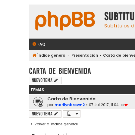
subtit
Subtítulos d
FAQ
Índice general
Presentación
Carta de bienv
Carta de bienvenida
Nuevo Tema
TEMAS
Carta de Bienvenida
por
marilynbrown2
»
07 Jul 2017, 11:04
14
Nuevo Tema
Volver a Índice general