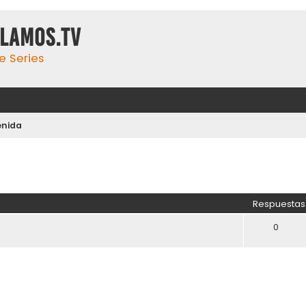
ulamos.tv
e Series
enida
Respuestas
0