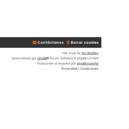
Contáctanos
Borrar cookies
Flat Style by
Ian Bradley
Desarrollado por
phpBB
® Forum Software © phpBB Limited
Traducción al español por
phpBB España
Privacidad
|
Condiciones