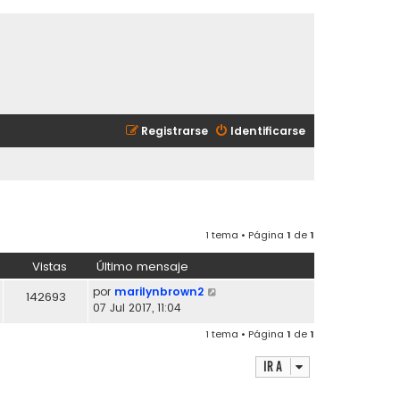
Registrarse
Identificarse
1 tema • Página
1
de
1
Vistas
Último mensaje
por
marilynbrown2
142693
07 Jul 2017, 11:04
1 tema • Página
1
de
1
Ir a