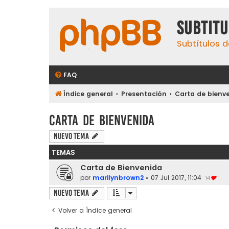
subtit
Subtítulos d
FAQ
Índice general
Presentación
Carta de bienv
Carta de bienvenida
Nuevo Tema
TEMAS
Carta de Bienvenida
por
marilynbrown2
»
07 Jul 2017, 11:04
14
Nuevo Tema
Volver a Índice general