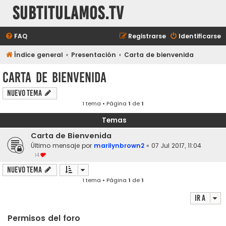
subtitulamos.tv
FAQ
Registrarse
Identificarse
Índice general
Presentación
Carta de bienvenida
Carta de bienvenida
Nuevo Tema
1 tema • Página
1
de
1
Temas
Carta de Bienvenida
Último mensaje por
marilynbrown2
«
07 Jul 2017, 11:04
14
Nuevo Tema
1 tema • Página
1
de
1
Ir a
Permisos del foro