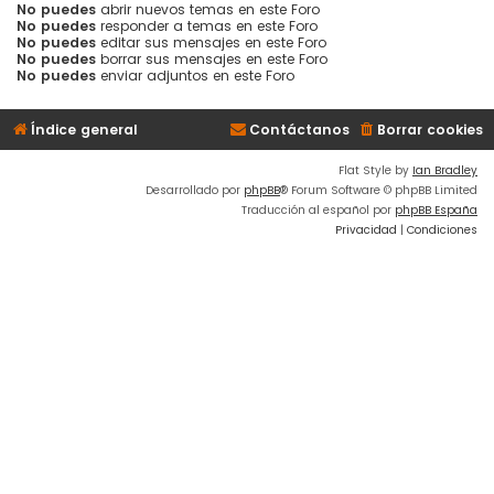
No puedes
abrir nuevos temas en este Foro
No puedes
responder a temas en este Foro
No puedes
editar sus mensajes en este Foro
No puedes
borrar sus mensajes en este Foro
No puedes
enviar adjuntos en este Foro
Índice general
Contáctanos
Borrar cookies
Flat Style by
Ian Bradley
Desarrollado por
phpBB
® Forum Software © phpBB Limited
Traducción al español por
phpBB España
Privacidad
|
Condiciones