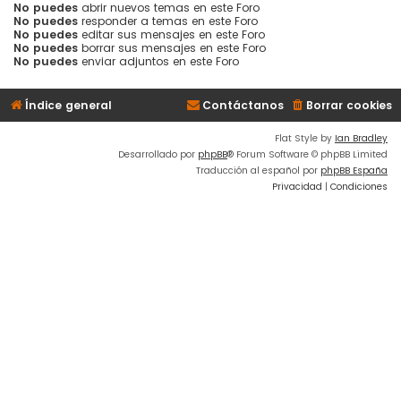
No puedes
abrir nuevos temas en este Foro
No puedes
responder a temas en este Foro
No puedes
editar sus mensajes en este Foro
No puedes
borrar sus mensajes en este Foro
No puedes
enviar adjuntos en este Foro
Índice general
Contáctanos
Borrar cookies
Flat Style by
Ian Bradley
Desarrollado por
phpBB
® Forum Software © phpBB Limited
Traducción al español por
phpBB España
Privacidad
|
Condiciones