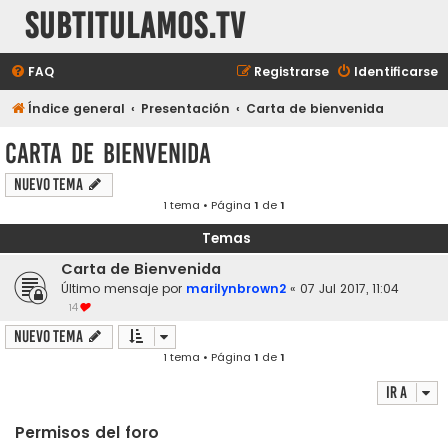
subtitulamos.tv
FAQ
Registrarse
Identificarse
Índice general
Presentación
Carta de bienvenida
Carta de bienvenida
Nuevo Tema
1 tema • Página
1
de
1
Temas
Carta de Bienvenida
Último mensaje por
marilynbrown2
«
07 Jul 2017, 11:04
14
Nuevo Tema
1 tema • Página
1
de
1
Ir a
Permisos del foro