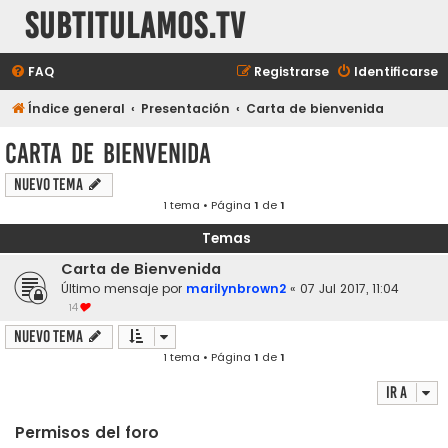
subtitulamos.tv
FAQ
Registrarse
Identificarse
Índice general
Presentación
Carta de bienvenida
Carta de bienvenida
Nuevo Tema
1 tema • Página
1
de
1
Temas
Carta de Bienvenida
Último mensaje por
marilynbrown2
«
07 Jul 2017, 11:04
14
Nuevo Tema
1 tema • Página
1
de
1
Ir a
Permisos del foro