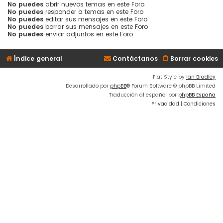
No puedes
abrir nuevos temas en este Foro
No puedes
responder a temas en este Foro
No puedes
editar sus mensajes en este Foro
No puedes
borrar sus mensajes en este Foro
No puedes
enviar adjuntos en este Foro
Índice general
Contáctanos
Borrar cookies
Flat Style by
Ian Bradley
Desarrollado por
phpBB
® Forum Software © phpBB Limited
Traducción al español por
phpBB España
Privacidad
|
Condiciones