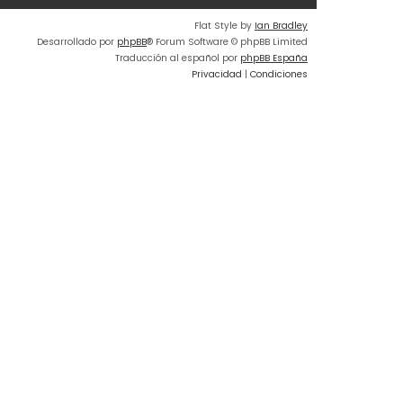
o
Flat Style by
Ian Bradley
m
Desarrollado por
phpBB
® Forum Software © phpBB Limited
e
Traducción al español por
phpBB España
n
Privacidad
|
Condiciones
s
a
j
e