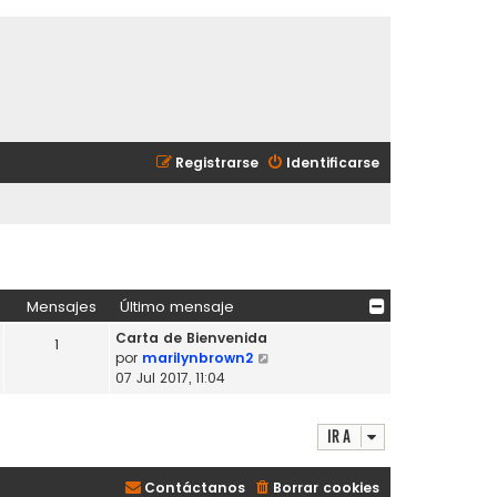
Registrarse
Identificarse
Mensajes
Último mensaje
Carta de Bienvenida
1
V
por
marilynbrown2
e
07 Jul 2017, 11:04
r
ú
Ir a
l
t
i
Contáctanos
Borrar cookies
m