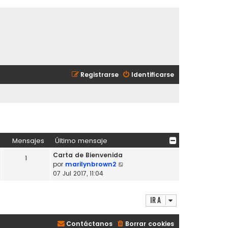
Registrarse
Identificarse
Mensajes
Último mensaje
Carta de Bienvenida
1
V
por
marilynbrown2
e
07 Jul 2017, 11:04
r
ú
Ir a
l
t
i
Contáctanos
Borrar cookies
m