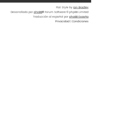
o
Flat Style by
Ian Bradley
m
Desarrollado por
phpBB
® Forum Software © phpBB Limited
e
Traducción al español por
phpBB España
n
Privacidad
|
Condiciones
s
a
j
e