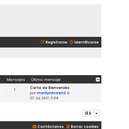
Registrarse
Identificarse
Mensajes
Último mensaje
Carta de Bienvenida
1
V
por
marilynbrown2
e
07 Jul 2017, 11:04
r
ú
Ir a
l
t
i
Contáctanos
Borrar cookies
m