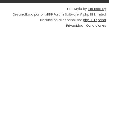
o
Flat Style by
Ian Bradley
m
Desarrollado por
phpBB
® Forum Software © phpBB Limited
e
Traducción al español por
phpBB España
n
Privacidad
|
Condiciones
s
a
j
e