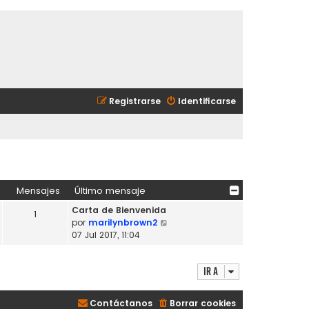
Registrarse
Identificarse
Mensajes
Último mensaje
Carta de Bienvenida
1
V
por
marilynbrown2
e
07 Jul 2017, 11:04
r
ú
Ir a
l
t
i
Contáctanos
Borrar cookies
m