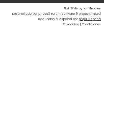
o
Flat Style by
Ian Bradley
m
Desarrollado por
phpBB
® Forum Software © phpBB Limited
e
Traducción al español por
phpBB España
n
Privacidad
|
Condiciones
s
a
j
e