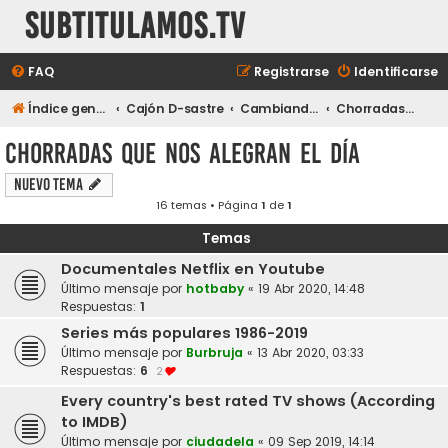
subtitulamos.tv
FAQ
Registrarse
Identificarse
Índice general
Cajón D-sastre
Cambiando de tema...
Chorradas que nos alegran el día
Chorradas que nos alegran el día
Nuevo Tema
16 temas • Página
1
de
1
Temas
Documentales Netflix en Youtube
Último mensaje por
hotbaby
«
19 Abr 2020, 14:48
Respuestas:
1
Series más populares 1986-2019
Último mensaje por
Burbruja
«
13 Abr 2020, 03:33
Respuestas:
6
2
Every country's best rated TV shows (According
to IMDB)
Último mensaje por
ciudadela
«
09 Sep 2019, 14:14