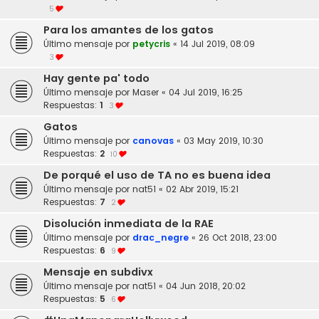
5
Para los amantes de los gatos
Último mensaje por
petycris
«
14 Jul 2019, 08:09
3
Hay gente pa' todo
Último mensaje por
Maser
«
04 Jul 2019, 16:25
Respuestas:
1
3
Gatos
Último mensaje por
canovas
«
03 May 2019, 10:30
Respuestas:
2
10
De porqué el uso de TA no es buena idea
Último mensaje por
nat51
«
02 Abr 2019, 15:21
Respuestas:
7
2
Disolución inmediata de la RAE
Último mensaje por
drac_negre
«
26 Oct 2018, 23:00
Respuestas:
6
9
Mensaje en subdivx
Último mensaje por
nat51
«
04 Jun 2018, 20:02
Respuestas:
5
6