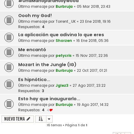
#UnaManoparaHollywood
Último mensaje por
Burbruja
«
05 Mar 2018, 23:43
Oooh my God!
Último mensaje por
Torrent_UK
«
23 Ene 2018, 19:16
Respuestas:
4
La aplicación que adivina lo que eres
Último mensaje por
Shorzen
«
16 Ene 2018, 05:36
Me encantó
Último mensaje por
petycris
«
15 Nov 2017, 22:36
Mozart in the Jungle (IG)
Último mensaje por
Burbruja
«
22 Oct 2017, 01:21
Es hipnótico...
Último mensaje por
Jglez3
«
27 Ago 2017, 23:22
Respuestas:
3
Esto hay que inaugurarlo...
Último mensaje por
Burbruja
«
19 Ago 2017, 14:32
Respuestas:
4
4
Nuevo Tema
16 temas • Página
1
de
1