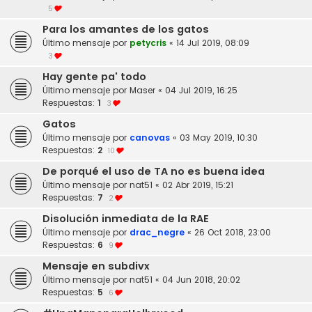
5
Para los amantes de los gatos
Último mensaje por
petycris
«
14 Jul 2019, 08:09
3
Hay gente pa' todo
Último mensaje por
Maser
«
04 Jul 2019, 16:25
Respuestas:
1
3
Gatos
Último mensaje por
canovas
«
03 May 2019, 10:30
Respuestas:
2
10
De porqué el uso de TA no es buena idea
Último mensaje por
nat51
«
02 Abr 2019, 15:21
Respuestas:
7
2
Disolución inmediata de la RAE
Último mensaje por
drac_negre
«
26 Oct 2018, 23:00
Respuestas:
6
9
Mensaje en subdivx
Último mensaje por
nat51
«
04 Jun 2018, 20:02
Respuestas:
5
6