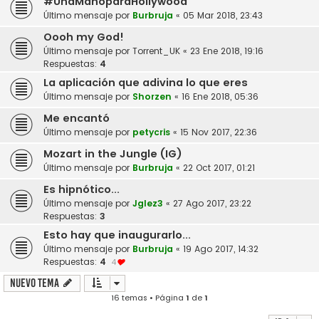
#UnaManoparaHollywood
Último mensaje por
Burbruja
«
05 Mar 2018, 23:43
Oooh my God!
Último mensaje por
Torrent_UK
«
23 Ene 2018, 19:16
Respuestas:
4
La aplicación que adivina lo que eres
Último mensaje por
Shorzen
«
16 Ene 2018, 05:36
Me encantó
Último mensaje por
petycris
«
15 Nov 2017, 22:36
Mozart in the Jungle (IG)
Último mensaje por
Burbruja
«
22 Oct 2017, 01:21
Es hipnótico...
Último mensaje por
Jglez3
«
27 Ago 2017, 23:22
Respuestas:
3
Esto hay que inaugurarlo...
Último mensaje por
Burbruja
«
19 Ago 2017, 14:32
Respuestas:
4
4
Nuevo Tema
16 temas • Página
1
de
1