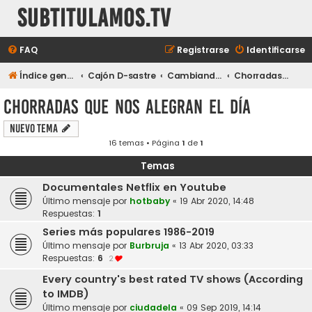
subtitulamos.tv
FAQ
Registrarse
Identificarse
Índice general
Cajón D-sastre
Cambiando de tema...
Chorradas que nos alegran el día
Chorradas que nos alegran el día
Nuevo Tema
16 temas • Página
1
de
1
Temas
Documentales Netflix en Youtube
Último mensaje por
hotbaby
«
19 Abr 2020, 14:48
Respuestas:
1
Series más populares 1986-2019
Último mensaje por
Burbruja
«
13 Abr 2020, 03:33
Respuestas:
6
2
Every country's best rated TV shows (According
to IMDB)
Último mensaje por
ciudadela
«
09 Sep 2019, 14:14